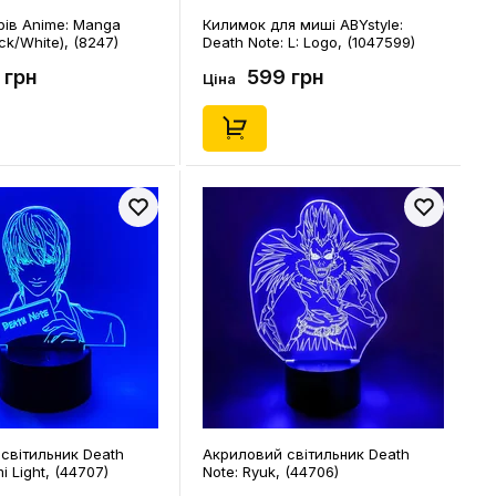
рів Anime: Manga
Килимок для миші ABYstyle:
ck/White), (8247)
Death Note: L: Logo, (1047599)
 грн
599 грн
Ціна
світильник Death
Акриловий світильник Death
i Light, (44707)
Note: Ryuk, (44706)