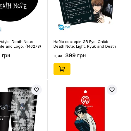
style: Death Note:
Набір постерів GB Eye: Chibi:
le and Logo, (146278)
Death Note: Light, Ryuk and Death
Note, (77473)
 грн
399 грн
Ціна