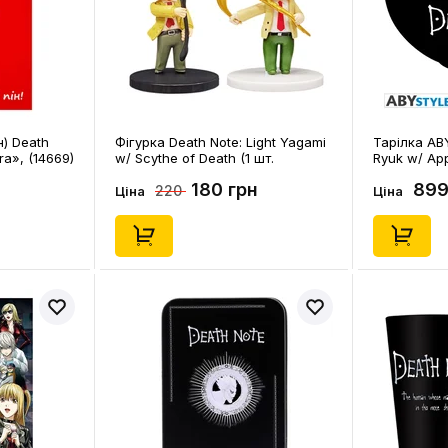
н) Death
Фігурка Death Note: Light Yagami
Тарілка ABY
ira», (14669)
w/ Scythe of Death (1 шт.
Ryuk w/ App
рандомно), (129538)
180 грн
899
220
Ціна
Ціна