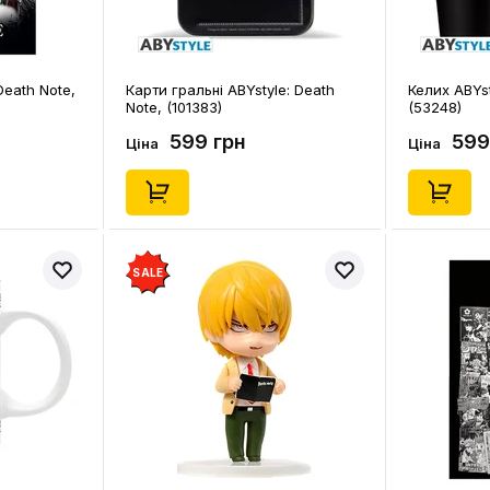
Death Note,
Карти гральні ABYstyle: Death
Келих ABYst
Note, (101383)
(53248)
599 грн
599
Ціна
Ціна
SALE