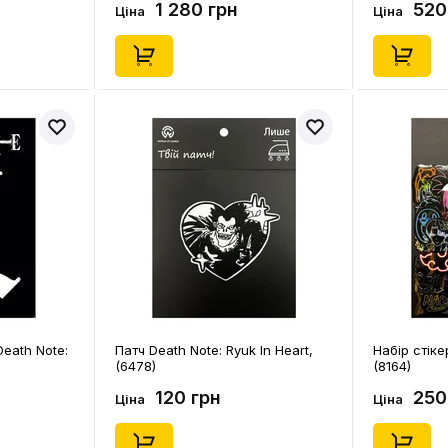
1 280 грн
520
Ціна
Ціна
Death Note:
Патч Death Note: Ryuk In Heart,
Набір стіке
(6478)
(8164)
120 грн
250
Ціна
Ціна