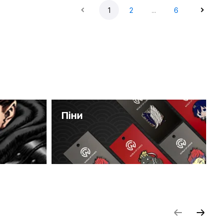
1
2
...
6
Піни