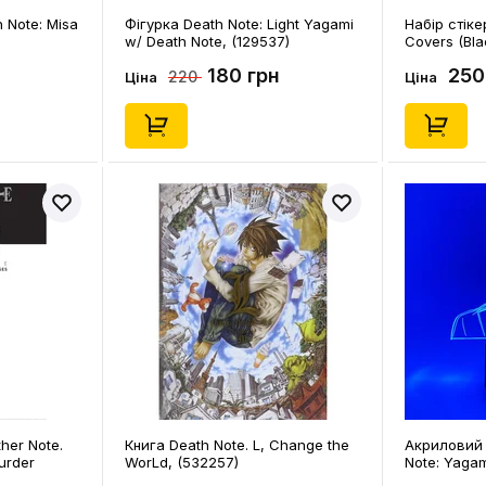
h Note: Misa
Фігурка Death Note: Light Yagami
Набір стіке
w/ Death Note, (129537)
Covers (Bla
180 грн
250
220
Ціна
Ціна
her Note.
Книга Death Note. L, Change the
Акриловий 
urder
WorLd, (532257)
Note: Yagam