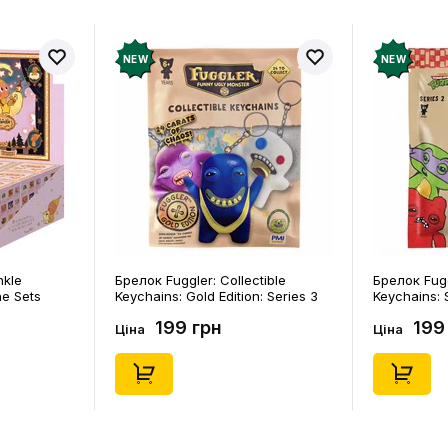
NEW
NEW
tible
Брелок Fuggler: Collectible
Шкарпетки 
: Series 3
Keychains: Series 2 (Blind Box: 1 з
Noskar: Па
50)
46), (15475)
(короткі) (р
199 грн
125
Ціна
Ціна