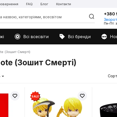
 повернення
FAQ
Блог
Контакти
+380 
Зворот
Пн-Пт: з
жі
Всі всесвіти
Всі бренди
Но
ote (Зошит Смерті)
Note (Зошит Смерті)
4
Сорт
SALE