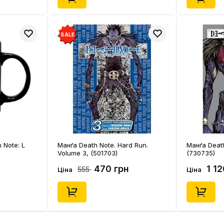
SALE
 Note: L
Манґа Death Note. Hard Run.
Манґа Death
Volume 3, (501703)
(730735)
470 грн
1 1
555
Ціна
Ціна