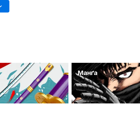
и
Манґа