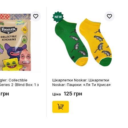
NEW
Noskar: Шкарпетки
Шкарпетки Noskar: Шкарпетки
цюки: «Ля Ти Криса»
Noskar: Пацюки: «Ля Ти Криса»
. 41-46), (91679)
(короткі) (р. 36-40), (91678)
 грн
125 грн
Ціна