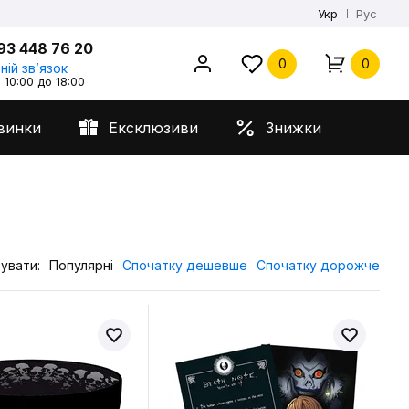
Укр
Рус
93 448 76 20
0
0
ній звʼязок
 10:00 до 18:00
винки
Ексклюзиви
Знижки
увати:
Популярні
Спочатку дешевше
Спочатку дорожче