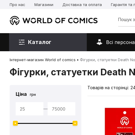
Про нас
Магазини
Доставка та оплата
Гарантія та
Каталог
Всі персона
Інтернет-магазин World of comics
Фігурки, статуетки Death N
Фігурки, статуетки Death 
Товарів на сторінці:
2
Ціна
грн
—