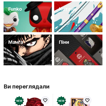
Funko
Катани
Манґа
Піни
Ви переглядали
NEW
NEW