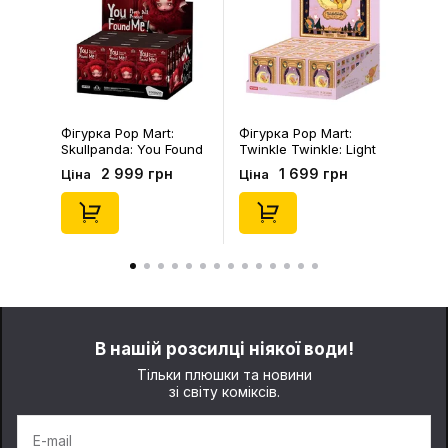
Фігурка Pop Mart:
Брелок Fuggler:
Twinkle Twinkle: Light
Collectible Keychains:
Up: Scene Sets Series
Gold Edition: Series 3
1 699 грн
199 грн
Ціна
Ціна
(Blind Box: 1 з 10)
(Blind Box: 1 з 24),
(Secret Edition),
(11550)
(21372)
В нашій розсилці ніякої води!
Тільки плюшки та новини
зі світу коміксів.
E-mail