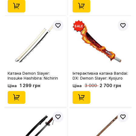
SALE
Катана Demon Slayer:
Інтерактивна катана Bandai:
Inosuke Hashibira: Nichirin
DX: Demon Slayer: Kyojuro
Katana, (292599)
Rengoku: Nichirin Katana,
1 299 грн
2 700 грн
3 000
Ціна
Ціна
(64594)