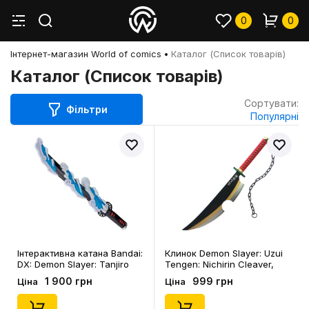
0
0
Інтернет-магазин World of comics
Каталог (Список товарів)
Каталог (Список товарів)
Сортувати:
Фільтри
Популярні
Інтерактивна катана Bandai:
Клинок Demon Slayer: Uzui
DX: Demon Slayer: Tanjiro
Tengen: Nichirin Cleaver,
Kamado: Nichirin Katana,
(109753)
1 900 грн
999 грн
Ціна
Ціна
(54141)