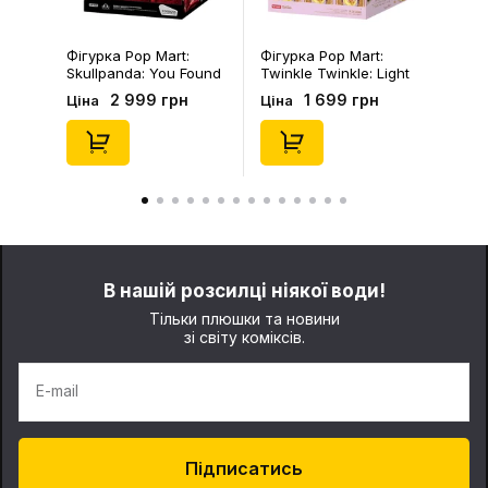
Фігурка Pop Mart:
Фігурка Pop Mart:
Skullpanda: You Found
Twinkle Twinkle: Light
Me!: Plush Doll Pendant
Up: Scene Sets Series
2 999 грн
1 699 грн
Ціна
Ціна
Series (Blind Box: 1 з
(Blind Box: 1 з 10)
10) (Secret Edition),
(Secret Edition),
(29347)
(21372)
В нашій розсилці ніякої води!
Тільки плюшки та новини
зі світу коміксів.
E-mail
Підписатись