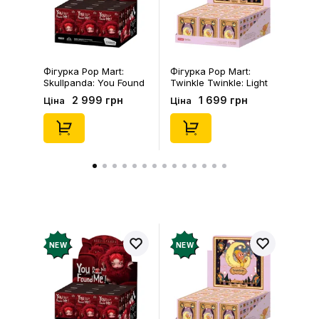
Залишити відгук
Фігурка Pop Mart:
Фігурка Pop Mart:
Skullpanda: You Found
Twinkle Twinkle: Light
Me!: Plush Doll Pendant
Up: Scene Sets Series
2 999 грн
1 699 грн
Ціна
Ціна
Series (Blind Box: 1 з
(Blind Box: 1 з 10)
10) (Secret Edition),
(Secret Edition),
(29347)
(21372)
NEW
NEW