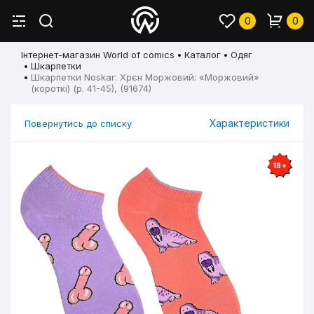
0
0
Інтернет-магазин World of comics
Каталог
Одяг
Шкарпетки
Шкарпетки Noskar: Хрєн Моржовий: «Моржовий»
(короткі) (р. 41-45), (91674)
Характеристики
Повернутись до списку
18+