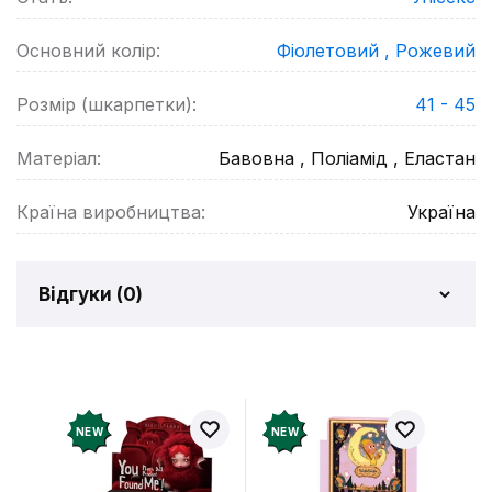
Основний колір:
Фіолетовий ,
Рожевий
Розмір (шкарпетки):
41 - 45
Матеріал:
Бавовна , Поліамід , Еластан
Країна виробництва:
Україна
Відгуки (
0
)
Відгуків про товар ще
немає
Додайте відгук і отримайте 50 грн на свій
NEW
NEW
рахунок