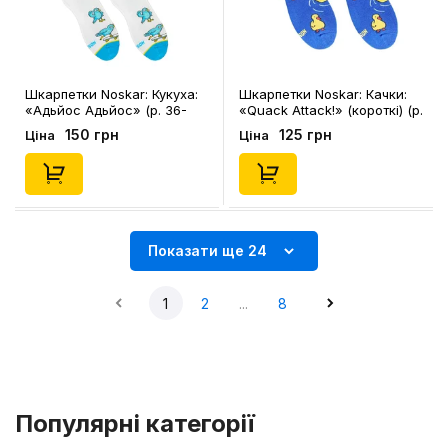
Шкарпетки Noskar: Кукуха:
Шкарпетки Noskar: Качки:
«Адьйос Адьйос» (р. 36-
«Quack Attack!‎» (короткі) (р.
40), (91638)
36-40), (91634)
150 грн
125 грн
Ціна
Ціна
Показати ще 24
1
2
...
8
Популярні категорії