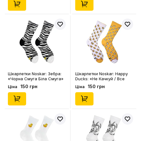
Шкарпетки Noskar: Зебра:
Шкарпетки Noskar: Happy
«‎Чорна Смуга Біла Смуга»
Ducks: «Не Качкуй / Все
(р. 36-40), (91653)
Буде Кряк» (р. 36-40),
150 грн
150 грн
Ціна
Ціна
(91494)