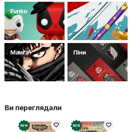
Funko
Катани
Манґа
Піни
Ви переглядали
NEW
NEW