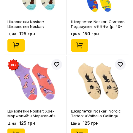
Шкарпетки Noskar:
Шкарпетки Noskar: Святкові
Шкарпетки Noskar:
Подарунки: «❄❄❄» (р. 40-
Капібари: «Капібара»
45), (91471)
125 грн
150 грн
Ціна
Ціна
(короткі) (р. 36-40), (91676)
18+
Шкарпетки Noskar: Хрєн
Шкарпетки Noskar: Nordic
Моржовий: «Моржовий»
Tattoo: «Valhalla Calling»
(короткі) (р. 41-45), (91674)
(короткі) (р. 41-46), (91671)
125 грн
125 грн
Ціна
Ціна