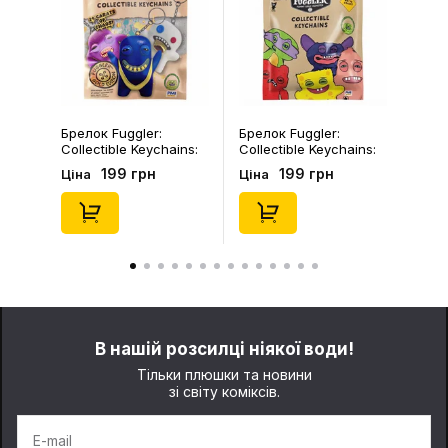
Брелок Fuggler:
Шкарпетки Noskar:
Collectible Keychains:
Шкарпетки Noskar:
Series 2 (Blind Box: 1 з
Пацюки: «Ля Ти
199 грн
125 грн
Ціна
Ціна
46), (15475)
Криса» (короткі) (р.
41-46), (91679)
В нашій розсилці ніякої води!
Тільки плюшки та новини
зі світу коміксів.
E-mail