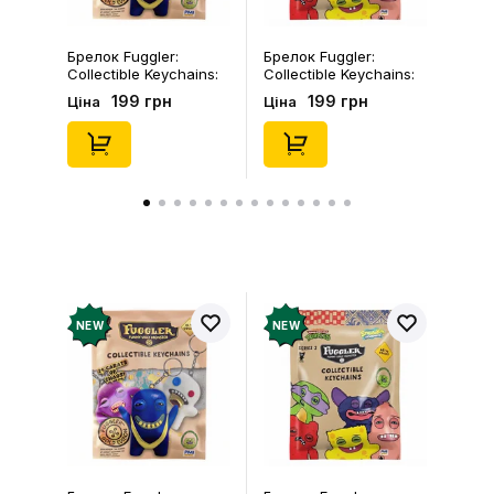
Брелок Fuggler:
Брелок Fuggler:
Collectible Keychains:
Collectible Keychains:
Gold Edition: Series 3
Series 2 (Blind Box: 1 з
199 грн
199 грн
Ціна
Ціна
(Blind Box: 1 з 24),
46), (15475)
(11550)
NEW
NEW