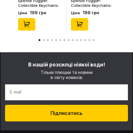
Брелок Fuggler:
Брелок Fuggler:
Collectible Keychains:
Collectible Keychains:
Gold Edition: Series 3
Series 2 (Blind Box: 1 з
199 грн
199 грн
Ціна
Ціна
(Blind Box: 1 з 24),
46), (15475)
(11550)
В нашій розсилці ніякої води!
Тільки плюшки та новини
зі світу коміксів.
E-mail
Підписатись