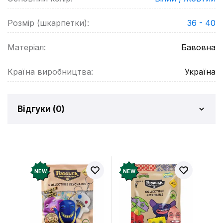
Розмір (шкарпетки):
36 - 40
Матеріал:
Бавовна
Країна виробництва:
Україна
Відгуки (
0
)
Відгуків про товар ще
немає
Додайте відгук і отримайте 50 грн на свій
NEW
NEW
рахунок
Залишити відгук