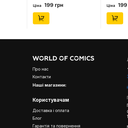
0) (Secret
(Blind Box: 1 з 24), (11550)
46), (15475)
199 грн
199
Ціна
Ціна
Про нас
Контакти
Наші магазини:
Користувачам
Доставка і оплата
Блог
Гарантія та повернення