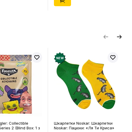
NEW
ler: Collectible
Шкарпетки Noskar: Шкарпетки
eries 2 (Blind Box: 1 з
Noskar: Пацюки: «Ля Ти Криса»