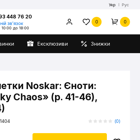
Укр
Рус
93 448 76 20
0
0
ній звʼязок
 10:00 до 18:00
винки
Ексклюзиви
Знижки
етки Noskar: Єноти:
y Chaos» (р. 41-46),
)
1404
(
0
)