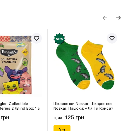
и відгук
NEW
ler: Collectible
Шкарпетки Noskar: Шкарпетки
eries 2 (Blind Box: 1 з
Noskar: Пацюки: «Ля Ти Криса»
(короткі) (р. 41-46), (91679)
 грн
125 грн
Ціна