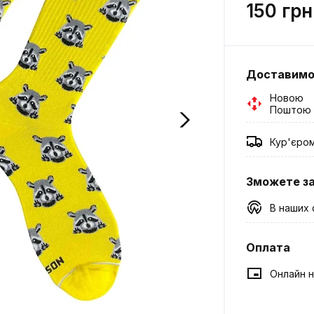
150 грн
Доставим
Новою
Поштою
Кур'єро
Зможете з
В наших 
Оплата
Онлайн н