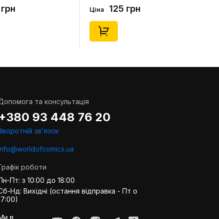
(короткі) (р. 41-46), (91679)
 грн
125 грн
Ціна
Допомога та консультація
+380 93 448 76 20
Зворотній звʼязок
info@worldofcomics.ua
Графік роботи
Пн-Пт: з 10:00 до 18:00
Сб-Нд: Вихідні (остання відправка - Пт о
17:00)
Ми в