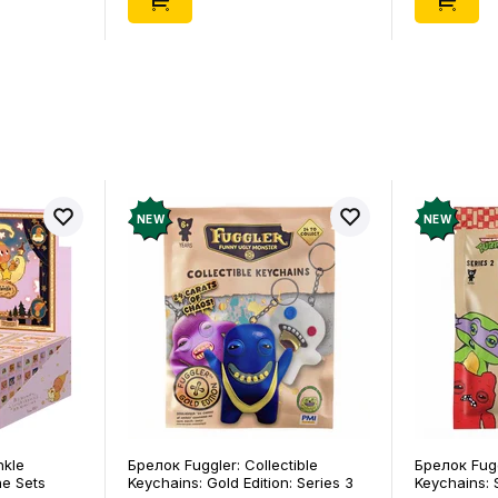
NEW
NEW
nkle
Брелок Fuggler: Collectible
Брелок Fugg
ne Sets
Keychains: Gold Edition: Series 3
Keychains: S