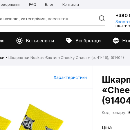
 повернення
FAQ
Блог
Контакти
+380 
Зворот
Пн-Пт: з
жі
Всі всесвіти
Всі бренди
Но
ки
Шкарпетки Noskar: Єноти: «Cheeky Chaos» (р. 41-46), (91404)
Шкарп
Характеристики
«Cheek
(91404
Код товару:
9
Ціна