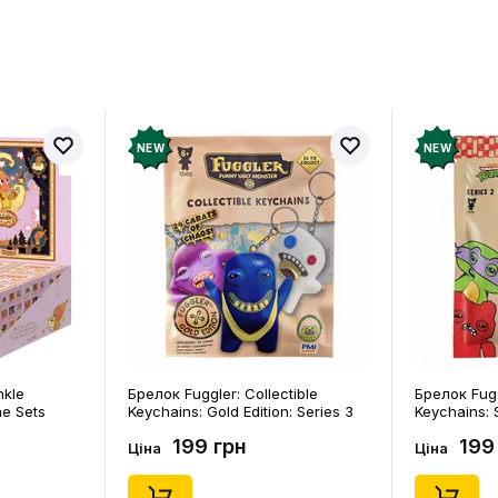
в про товар ще немає
Залишит
ук і отримайте 50 грн на свій
NEW
NEW
nkle
Брелок Fuggler: Collectible
Брелок Fugg
ne Sets
Keychains: Gold Edition: Series 3
Keychains: S
0) (Secret
(Blind Box: 1 з 24), (11550)
46), (15475)
199 грн
199
Ціна
Ціна