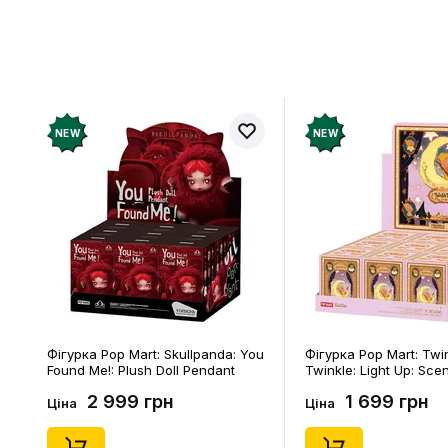
Відгукі
Додайте відг
рахунок
NEW
NEW
Фігурка Pop Mart: Skullpanda: You
Фігурка Pop Mart: Twi
Found Me!: Plush Doll Pendant
Twinkle: Light Up: Sce
Series (Blind Box: 1 з 10) (Secret
Series (Blind Box: 1 з 1
2 999 грн
1 699 грн
Edition), (29347)
Edition), (21372)
Ціна
Ціна