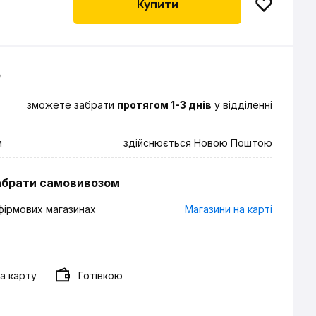
Купити
о
зможете забрати
протягом 1-3 днів
у відділенні
м
здійснюється Новою Поштою
абрати самовивозом
фірмових магазинах
Магазини на карті
а карту
Готівкою