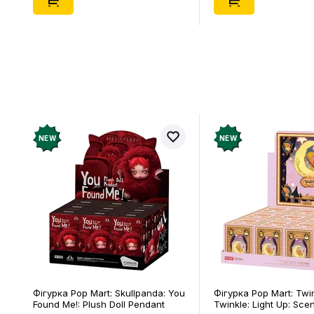
NEW
NEW
Фігурка Pop Mart: Skullpanda: You
Фігурка Pop Mart: Twi
Found Me!: Plush Doll Pendant
Twinkle: Light Up: Sce