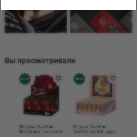
Манга
Пины
Вы просматривали
NEW
NEW
Фигурка Pop Mart:
Фігурка Pop Mart:
Skullpanda: You Found
Twinkle Twinkle: Light
Me!: Plush Doll Pendant
Up: Scene Sets Series