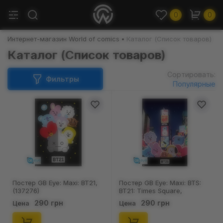
0
0
Интернет-магазин World of comics
Каталог (Список товаров)
Каталог (Список товаров)
Сортировать:
Фильтры
Популярные
Постер GB Eye: Maxi: BT21,
Постер GB Eye: Maxi: BTS:
(137276)
BT21: Times Square,
(425365)
290 грн
290 грн
Цена
Цена