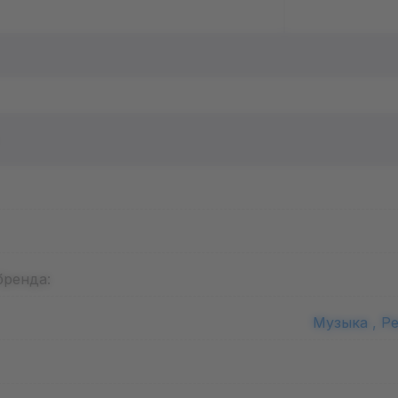
бренда:
Музыка ,
Ре