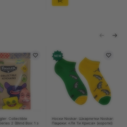
NEW
NEW
Носки Noskar: Шкарпетки Noskar:
Шкарпетки Noskar: Шк
Пацюки: «Ля Ти Криса» (короткі)
Noskar: Пацюки: «Ля 