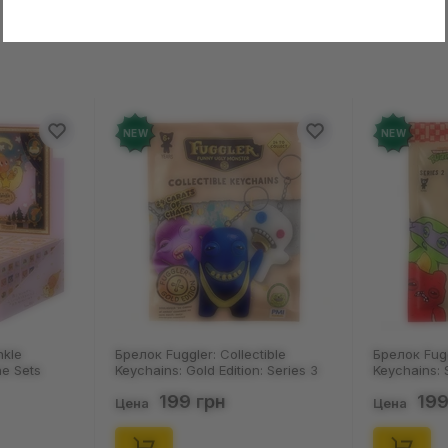
в о товаре еще нет
Оставит
зыв и получите 50 грн на свой счет
NEW
NEW
ollectible
Брелок Fuggler: Collectible
Носки 
ition: Series 3
Keychains: Series 2 (Blind Box: 1 з
Пацюки
, (11550)
46), (15475)
(р. 41-
199 грн
Цена
Цена