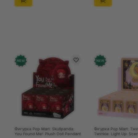
NEW
NE
Фігурка Pop Mart: Twinkle
Брел
Twinkle: Light Up: Scene Sets
Keyc