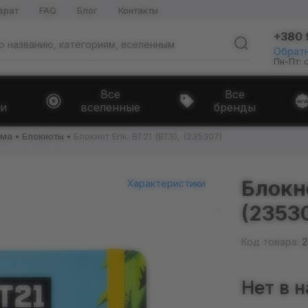
врат
FAQ
Блог
Контакты
+380 
Обратн
Пн-Пт: 
Все
Все
и
вселенные
бренды
ома
Блокноты
Блокнот Erik: BT21 (BTS), (235307)
Блокно
Характеристики
(2353
Код товара:
2
Нет в 