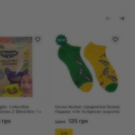
ь отзыв
NEW
Noskar: Шкарпетки Noskar:
Шкарпетки Noskar: Шкарпетки
: «Ля Ти Криса» (короткі)
Noskar: Пацюки: «Ля Ти Криса»
46), (91679)
(короткі) (р. 36-40), (91678)
125 грн
125 грн
Цена