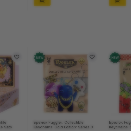
W
NEW
ок Fuggler: Collectible
Брелок Fuggler: Collectible
hains: Gold Edition: Series 3
Keychains: Series 2 (Blind Box: 1 з