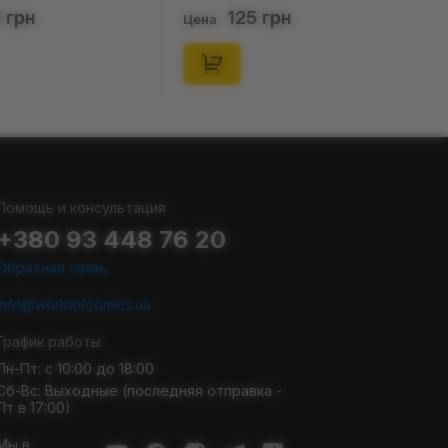
(р. 41-46), (91679)
(короткі) (р. 36-40), (9
125 грн
125 грн
Цена
Цена
Помощь и консультация
+380 93 448 76 20
Обратная связь
info@worldofcomics.ua
График работы
Пн-Пт: с 10:00 до 18:00
Сб-Вс: Выходные (последняя отправка -
Пт в 17:00)
Мы в