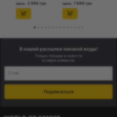
Up: Scene Sets Series
Gold Edition: Series 3
1 699 грн
199 грн
Цена
Цена
(Blind Box: 1 з 10)
(Blind Box: 1 з 24),
(Secret Edition),
(11550)
(21372)
В нашей рассылке никакой воды!
Только плюшки и новости
из мира комиксов.
E-mail
Подписаться