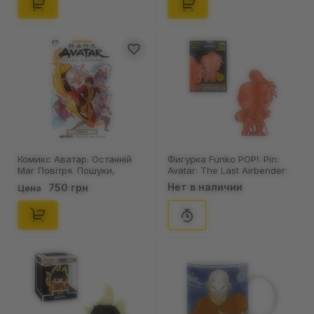
Комикс Аватар. Останній
Фигурка Funko POP!: Pin:
Маг Повітря. Пошуки,
Avatar: The Last Airbender:
(509889)
Zuko (Chase Limited Edition),
Нет в наличии
750 грн
Цена
(471221)