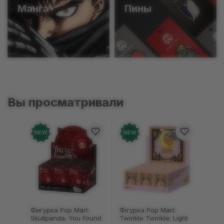
Манга
Пины
Вы просматривали
NEW
NEW
Фігурка Pop Mart:
Брелок Fuggler:
Twinkle Twinkle: Light
Collectible Keychains