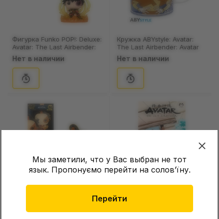
Фигурка Funko POP!: Deluxe:
Кружка ABYstyle: Avatar:
Avatar: The Last Airbender:
The Last Airbender: Avatar
Zuko, (81248)
Group, (73109)
Нет в наличии
Нет в наличии
Мы заметили, что у Вас выбран не тот
язык. Пропонуємо перейти на соловʼїну.
Фигурка Funko POP!: Pin:
Комикс Аватар. Останній
Avatar: The Last Airbender:
Маг Повітря. Катара й
Перейти
Zuko, (47122)
піратське срібло, (509872)
Нет в наличии
Нет в наличии