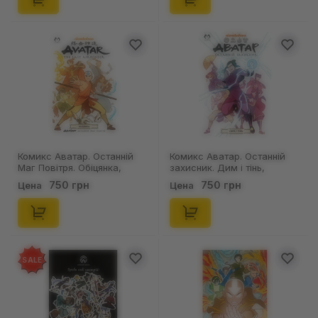
Комикс Аватар. Останній
Комикс Аватар. Останній
Маг Повітря. Обіцянка,
захисник. Дим і тінь,
(500671)
(202217)
750 грн
750 грн
Цена
Цена
SALE