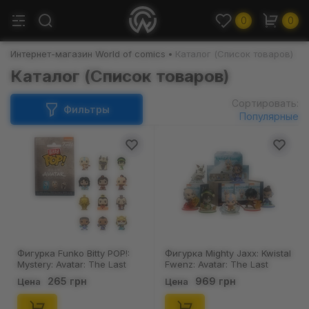
0
0
Интернет-магазин World of comics
Каталог (Список товаров)
Каталог (Список товаров)
Сортировать:
Фильтры
Популярные
Фигурка Funko Bitty POP!:
Фигурка Mighty Jaxx: Kwistal
Mystery: Avatar: The Last
Fwenz: Avatar: The Last
Airbender (Blind Box: 1 из 12),
Airbender: Series 1 (Blind
265 грн
969 грн
Цена
Цена
(76387)
Box: 1 з 7), (81678)