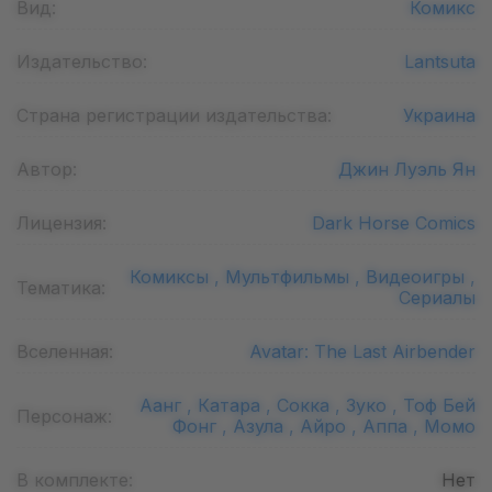
Вид:
Комикс
Издательство:
Lantsuta
Страна регистрации издательства:
Украина
Автор:
Джин Луэль Ян
Лицензия:
Dark Horse Comics
Комиксы ,
Мультфильмы ,
Видеоигры ,
Тематика:
Сериалы
Вселенная:
Avatar: The Last Airbender
Аанг ,
Катара ,
Сокка ,
Зуко ,
Тоф Бей
Персонаж:
Фонг ,
Азула ,
Айро ,
Аппа ,
Момо
В комплекте:
Нет