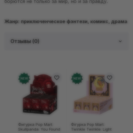
борются не только за мир, но и за правду.
Жанр: приключенческое фэнтези, комикс, драма
Отзывы (
0
)
Отзывов о товаре еще
нет
Добавьте отзыв и получите 50 грн на свой
NEW
NEW
счет
Оставить отзыв
Фигурка Pop Mart:
Фігурка Pop Mart:
Skullpanda: You Found
Twinkle Twinkle: Light