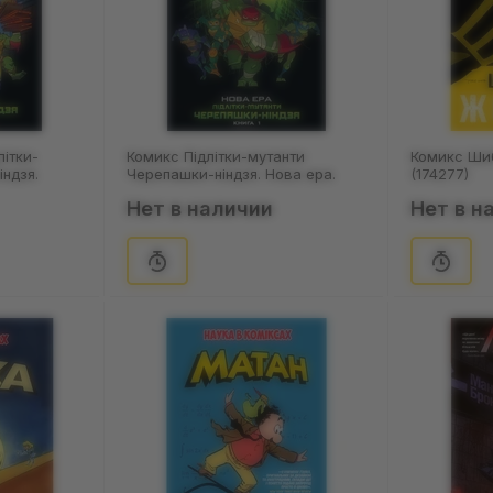
літки-
Комикс Підлітки-мутанти
Комикс Ши
ндзя.
Черепашки-ніндзя. Нова ера.
(174277)
а 2,
Книга 1, (792815)
Нет в наличии
Нет в н