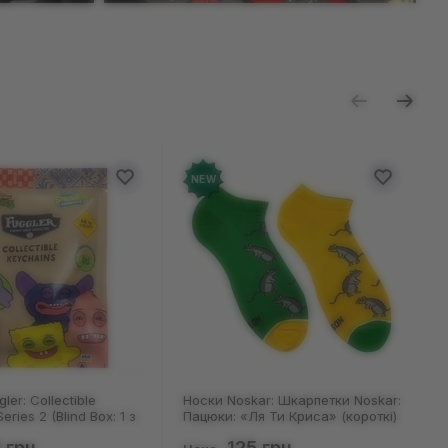
NEW
ar: Шкарпетки Noskar:
Шкарпетки Noskar: Шкарпетки
я Ти Криса» (короткі)
Noskar: Пацюки: «Ля Ти Криса»
(91679)
(короткі) (р. 36-40), (91678)
 грн
125 грн