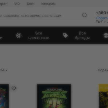
врат
FAQ
Блог
Контакты
+380 
Обратн
Пн-Пт: 
Все
Все
и
вселенные
бренды
24
Сорти