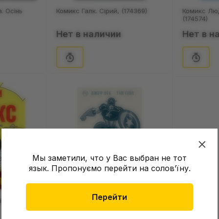
. Осінь
Комикс Галк. Сірий, (174369)
Комикс Люд
(174574)
Нет в наличии
Нет в н
Мы заметили, что у Вас выбран не тот
язык. Пропонуємо перейти на соловʼїну.
Перейти
ікс,
Комикс Капітан Америка. Білий,
(174642)