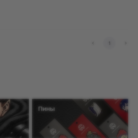
1
Пины