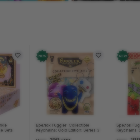
NEW
NEW
tible
Брелок Fuggler: Collectible
Носки Nosk
: Series 3
Keychains: Series 2 (Blind Box: 1 з
Пацюки: «Л
50)
46), (15475)
(р. 41-46), 
199 грн
125