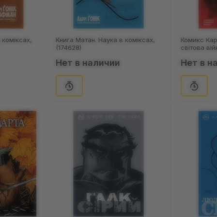
 коміксах,
Книга Матан. Наука в коміксах,
Комикс Кар
(174628)
світова вій
Нет в наличии
Нет в н