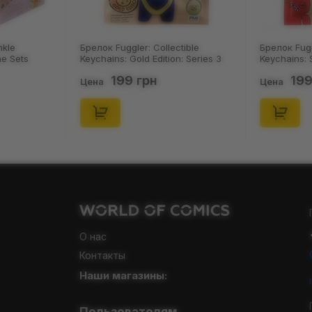
ollectible
Брелок Fuggler: Collectible
Носки 
ition: Series 3
Keychains: Series 2 (Blind Box: 1 з
Пацюки
, (11550)
46), (15475)
(р. 41-
199 грн
Цена
Цена
О нас
Контакты
Наши магазины: