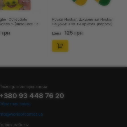
Noskar: Шкарпетки Noskar:
Шкарпетки Noskar: Шкарпетки
: «Ля Ти Криса» (короткі)
Noskar: Пацюки: «Ля Ти Криса»
46), (91679)
(короткі) (р. 36-40), (91678)
125 грн
125 грн
Цена
Помощь и консультация
+380 93 448 76 20
Обратная связь
info@worldofcomics.ua
График работы