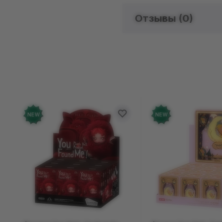
Отзывы (
0
)
Отзыво
Добавьте от
NEW
NEW