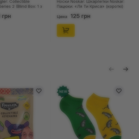
oskar: Шкарпетки Noskar:
Шкарпетки Noskar: Шкарпетки
 «Ля Ти Криса» (короткі)
Noskar: Пацюки: «Ля Ти Криса»
6), (91679)
(короткі) (р. 36-40), (91678)
125 грн
125 грн
Цена
NEW