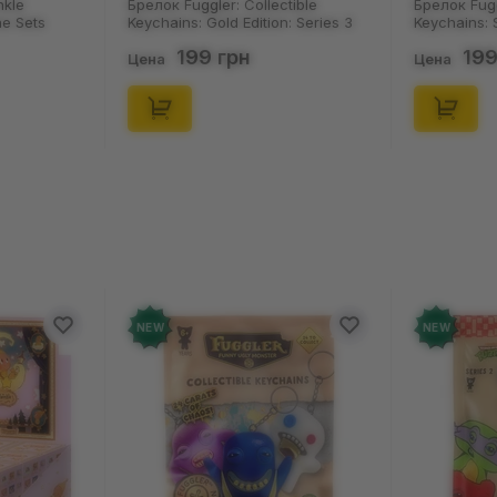
llectible
Брелок Fuggler: Collectible
Носки N
tion: Series 3
Keychains: Series 2 (Blind Box: 1 з
Пацюки:
 (11550)
46), (15475)
(р. 41-4
199 грн
Цена
Цена
NEW
NEW