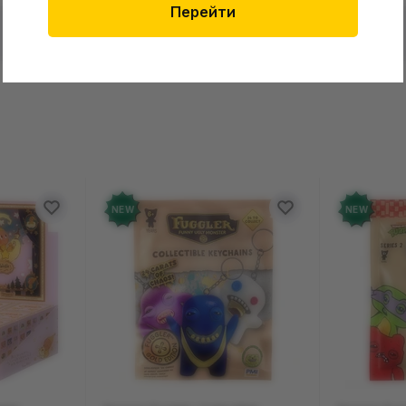
Перейти
в о товаре еще нет
Оставит
зыв и получите 50 грн на свой счет
NEW
NEW