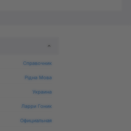
Справочник
Рідна Мова
Украина
Ларри Гоник
Официальная