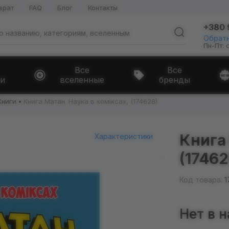
врат
FAQ
Блог
Контакты
+380 
Обратн
Пн-Пт: 
Все
Все
и
вселенные
бренды
Книги
Книга Матан. Наука в коміксах, (174628)
Книга 
Характеристики
(17462
Код товара:
1
Нет в 