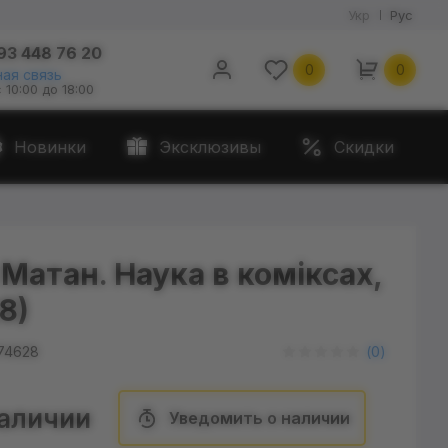
Укр
Рус
93 448 76 20
0
0
ая связь
с 10:00 до 18:00
Новинки
Эксклюзивы
Скидки
Матан. Наука в коміксах,
8)
74628
(
0
)
наличии
Уведомить о наличии