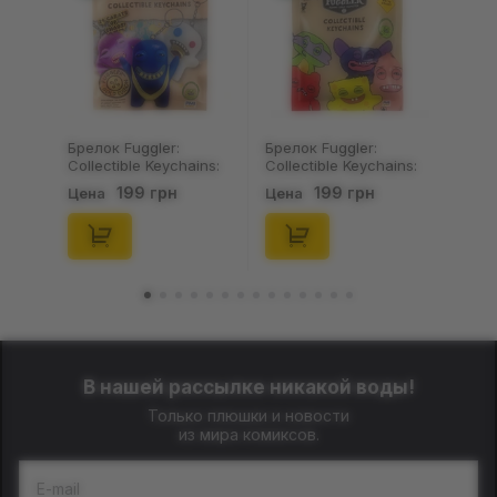
Брелок Fuggler:
Носки Noskar:
Collectible Keychains:
Шкарпетки Noskar:
Series 2 (Blind Box: 1 з
Пацюки: «Ля Ти
199 грн
125 грн
Цена
Цена
46), (15475)
Криса» (короткі) (р.
41-46), (91679)
В нашей рассылке никакой воды!
Только плюшки и новости
из мира комиксов.
E-mail