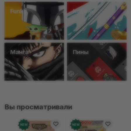
Funko
Катаны
Манга
Пины
Вы просматривали
NEW
NEW