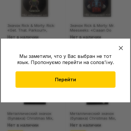
Значок Rick & Morty: Rick:
Значок Rick & Morty: Mr.
«Get. That. Parkour!»,
Meeseeks: «Caaan Do
(13429)
Gym», (13440)
Нет в наличии
Нет в наличии
Мы заметили, что у Вас выбран не тот
язык. Пропонуємо перейти на соловʼїну.
NEW
NEW
YEAR
YEAR
Перейти
Металлический значок
Металлический значок
(булавка) Christmas Mix,
(булавка) Christmas Mix,
(12102)
(12101)
Нет в наличии
Нет в наличии