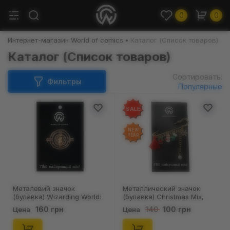
0
0
Интернет-магазин World of comics
Каталог (Список товаров)
Каталог (Список товаров)
Сортировать:
Фильтры
Популярные
SALE
NEW
YEAR
Металевий значок
Металлический значок
(булавка) Wizarding World:
(булавка) Christmas Mix,
Harry Potter: Hermione
(12104)
160 грн
100 грн
140
Цена
Цена
Granger: Time Turner,
(14536)