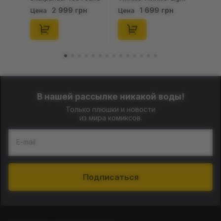
Me!: Plush Doll Pendant
Up: Scene Sets Series
2 999 грн
1 699 грн
Цена
Цена
Series (Blind Box: 1 з
(Blind Box: 1 з 10)
10) (Secret Edition),
(Secret Edition),
(29347)
(21372)
В нашей рассылке никакой воды!
Только плюшки и новости
из мира комиксов.
E-mail
Подписаться