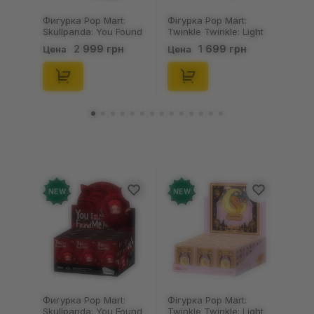
Фигурка Pop Mart:
Фігурка Pop Mart:
Skullpanda: You Found
Twinkle Twinkle: Light
Me!: Plush Doll Pendant
Up: Scene Sets Series
2 999 грн
1 699 грн
Цена
Цена
Series (Blind Box: 1 з
(Blind Box: 1 з 10)
10) (Secret Edition),
(Secret Edition),
(29347)
(21372)
NEW
NEW
Фигурка Pop Mart:
Фігурка Pop Mart:
Skullpanda: You Found
Twinkle Twinkle: Light