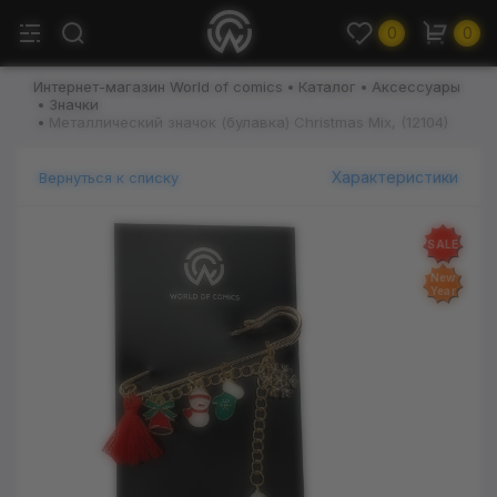
0
0
Интернет-магазин World of comics
Каталог
Аксессуары
Значки
Металлический значок (булавка) Christmas Mix, (12104)
Характеристики
Вернуться к списку
SALE
New
Year