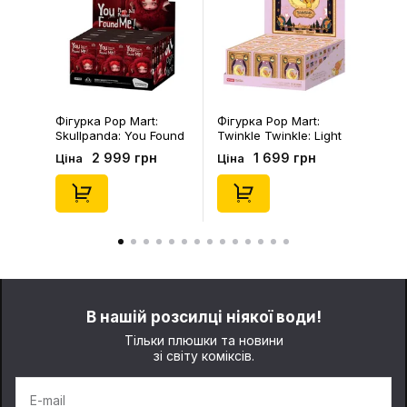
Фігурка Pop Mart:
Брелок Fuggler:
Twinkle Twinkle: Light
Collectible Keychain
Up: Scene Sets Series
Gold Edition: Series 
1 699 грн
199 грн
Ціна
Ціна
(Blind Box: 1 з 10)
(Blind Box: 1 з 24),
(Secret Edition),
(11550)
(21372)
В нашій розсилці ніякої води!
Тільки плюшки та новини
зі світу коміксів.
E-mail