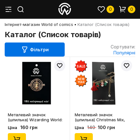
0
0
Інтернет-магазин World of comics
Каталог (Список товарів)
Каталог (Список товарів)
Сортувати:
Фільтри
Популярні
SALE
NEW
YEAR
Металевий значок
Металевий значок
(шпилька) Wizarding World:
(шпилька) Christmas Mix,
Harry Potter: Hermione
(12104)
160 грн
100 грн
140
Ціна
Ціна
Granger: Time Turner,
(14536)