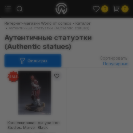
0
0
Интернет-магазин World of comics
Каталог
Аутентичные статуэтки (Authentic statues)
Аутентичные статуэтки
(Authentic statues)
Сортировать:
Фильтры
Популярные
SALE
Коллекционная фигура Iron
Studios: Marvel: Black
Widow: Red Guardian,