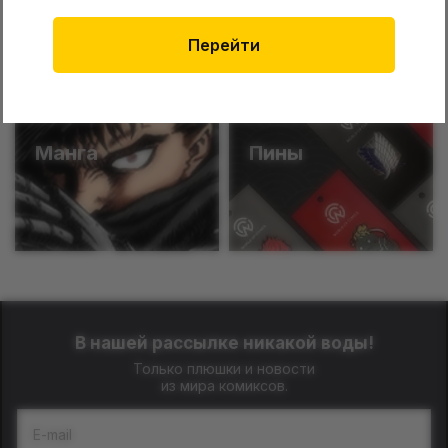
Funko
Катаны
Перейти
Манга
Пины
В нашей рассылке никакой воды!
Только плюшки и новости
из мира комиксов.
E-mail