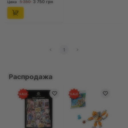
3 750 грн
5 350
Цена
(128037)
1
Распродажа
SALE
SALE