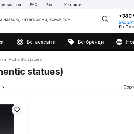
 повернення
FAQ
Блог
Контакти
+380 
Зворот
Пн-Пт: з
жі
Всі всесвіти
Всі бренди
Но
ки (Authentic statues)
entic statues)
4
Сорт