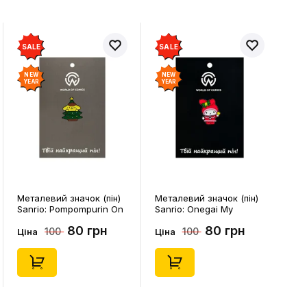
SALE
SALE
NEW
NEW
YEAR
YEAR
Металевий значок (пін)
Металевий значок (пін)
Sanrio: Pompompurin On
Sanrio: Onegai My
Christmass Tree, (14541)
Melody: Christmas My
80 грн
80 грн
100
100
Melody, (14543)
Ціна
Ціна