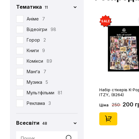
Тематика
11
Iron Studios
81
Jason Freeny
Аніме
7
5
SALE
Medicom Toy
Відеоігри
98
2
Mezco
Горор
2
1
Mictoys
Книги
9
1
Mighty Jaxx
Комікси
89
9
NECA
Манґа
12
7
One Toys
Музика
5
1
Набір стікерів K-Po
Play Arts KAI
Мультфільми
73
81
ITZY, (8264)
Pop Toys
Реклама
3
1
200 г
250
Ціна
Present Toys
Серіали
39
1
Всесвіти
48
S.H.Figuarts
Фільми
125
1
SW Toys
1