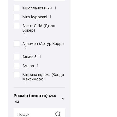
DC
71
Іншопланетянин
1
Defenders of the Earth
1
Ічіго Куросакі
1
Diablo
1
Агент США (Джон
Вокер)
ET
1
1
Final Fantasy
14
Аквамен (Артур Каррі)
2
Friday the 13th
1
Альфа 5
1
Garfield
1
Амара
1
Gears Of War
1
Багряна відьма (Ванда
God of War
2
Максимофф)
1
Halo
1
Батіг
1
Harry Potter
4
Розмір (висота)
(см)
Бейн
1
43
Hello Kitty
2
Бетдівчина (Барбара
IT
1
Ґордон)