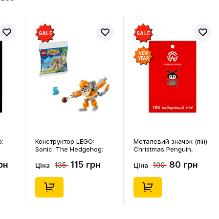
SALE
SALE
NEW
YEAR
p:
Конструктор LEGO:
Металевий значок (пін)
Sonic: The Hedgehog:
Christmas Penguin,
Kiki's Coconut Attack:
(14578)
рн
115 грн
80 грн
135
100
Kiki and Flicky, (30676)
Ціна
Ціна