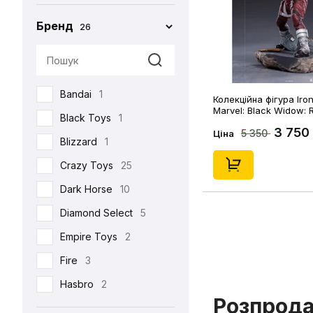
Бренд
26
Bandai
1
Колекційна фігура Iron
Marvel: Black Widow: 
Black Toys
1
Guardian, (128037)
3 750
5 350
Ціна
Blizzard
1
Crazy Toys
25
Dark Horse
10
Diamond Select
5
Empire Toys
2
Fire
3
Hasbro
2
Розпрод
Hot Toys
93