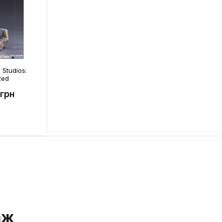
 Studios:
Red
 грн
аж