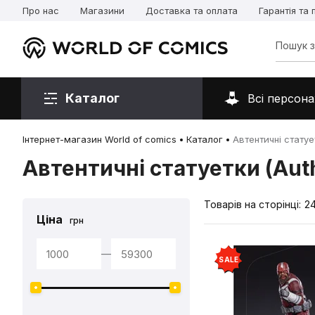
Про нас
Магазини
Доставка та оплата
Гарантія та
Каталог
Всі персона
Інтернет-магазин World of comics
Каталог
Автентичні статует
Автентичні статуетки (Auth
Товарів на сторінці:
2
Ціна
грн
—
SALE