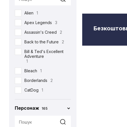
Semic
2
Alien
1
Toys Era
3
Apex Legends
3
Weta Workshop
5
Безкоштовн
Assassin's Creed
2
Back to the Future
2
Bill & Ted's Excellent
Adventure
1
Bleach
1
Borderlands
2
CatDog
1
Charlie and the
Chocolate Factory
Персонаж
165
1
Cyberpunk 2077
5