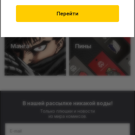
Funko
Катаны
Перейти
Манга
Пины
В нашей рассылке никакой воды!
Только плюшки и новости
из мира комиксов.
E-mail