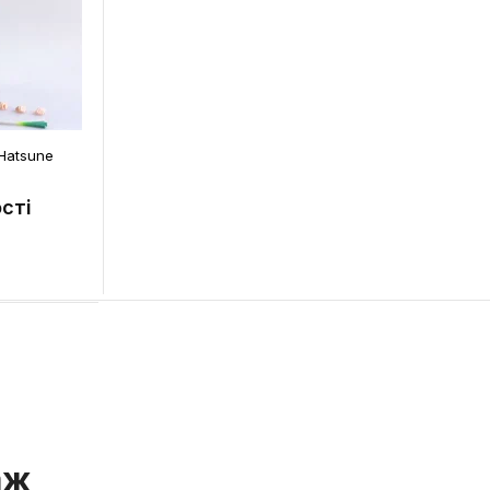
 Hatsune
сті
аж