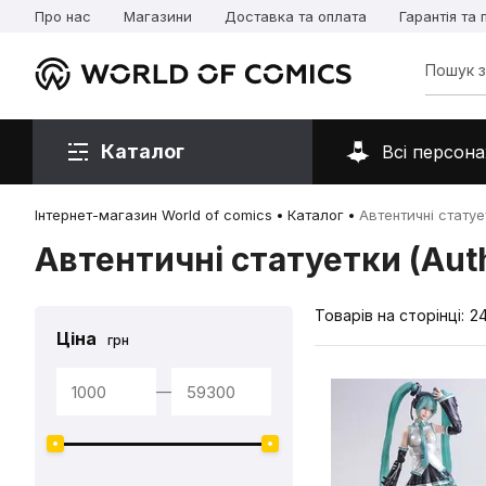
Про нас
Магазини
Доставка та оплата
Гарантія та
Каталог
Всі персона
Інтернет-магазин World of comics
Каталог
Автентичні статует
Автентичні статуетки (Auth
Товарів на сторінці:
2
Ціна
грн
—