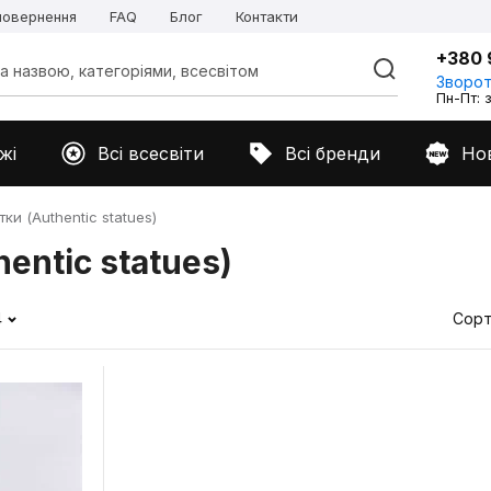
 повернення
FAQ
Блог
Контакти
+380 
Зворот
Пн-Пт: з
жі
Всі всесвіти
Всі бренди
Но
ки (Authentic statues)
entic statues)
4
Сорт