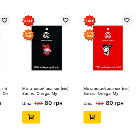
SALE
SALE
NEW
NEW
YEAR
YEAR
пін)
Металевий значок (пін)
Металевий значок (пін)
n On
Sanrio: Onegai My
Sanrio: Onegai My
4541)
Melody: Christmas My
Melody: Christmas
н
80 грн
80 грн
100
100
Melody, (14543)
Kuromi, (14546)
Ціна
Ціна