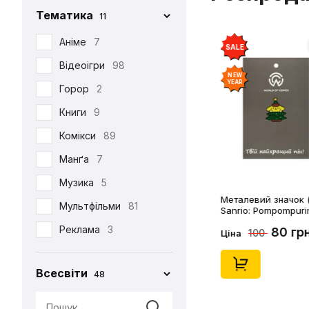
Тематика
11
Iron Studios
81
Jason Freeny
Аніме
7
5
SALE
Medicom Toy
Відеоігри
98
2
NEW
YEAR
Mezco
Горор
2
1
Mictoys
Книги
9
1
Mighty Jaxx
Комікси
89
9
NECA
Манґа
12
7
One Toys
Музика
5
1
Металевий значок (
Play Arts KAI
Мультфільми
73
81
Sanrio: Pompompuri
Christmass Tree, (1
Pop Toys
Реклама
3
1
80 гр
100
Ціна
Present Toys
Серіали
39
1
Всесвіти
48
S.H.Figuarts
Фільми
125
1
SW Toys
1