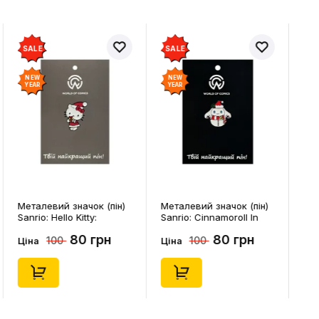
SALE
SALE
NEW
NEW
YEAR
YEAR
Металевий значок (пін)
Металевий значок (пін)
Sanrio: Hello Kitty:
Sanrio: Cinnamoroll In
Christmas Kitty White,
Snowman Costume,
80 грн
80 грн
100
100
(14542)
(14544)
Ціна
Ціна