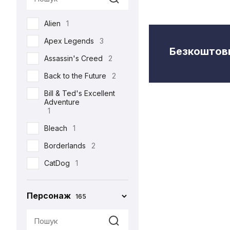
Semic
2
Alien
1
Toys Era
3
Apex Legends
3
Weta Workshop
5
Безкоштовн
Assassin's Creed
2
Back to the Future
2
Bill & Ted's Excellent
Adventure
1
Bleach
1
Borderlands
2
CatDog
1
Charlie and the
Chocolate Factory
Персонаж
165
1
Cyberpunk 2077
5