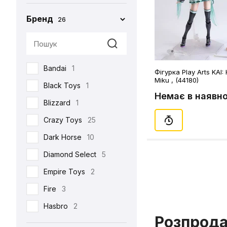
Бренд
26
Bandai
1
Фігурка Play Arts KAI:
Miku , (44180)
Black Toys
1
Немає в наявно
Blizzard
1
Crazy Toys
25
Dark Horse
10
Diamond Select
5
Empire Toys
2
Fire
3
Hasbro
2
Розпрод
Hot Toys
93