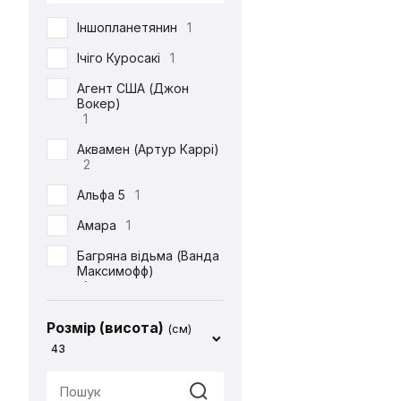
DC
71
Іншопланетянин
1
Defenders of the Earth
1
Ічіго Куросакі
1
Diablo
1
Агент США (Джон
Вокер)
ET
1
1
Final Fantasy
14
Аквамен (Артур Каррі)
2
Friday the 13th
1
Альфа 5
1
Garfield
1
Амара
1
Gears Of War
1
Багряна відьма (Ванда
God of War
2
Максимофф)
1
Halo
1
Батіг
1
Harry Potter
4
Розмір (висота)
(см)
Бейн
1
43
Hello Kitty
2
Бетдівчина (Барбара
IT
1
Ґордон)