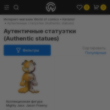
0
0
Интернет-магазин World of comics
Каталог
Аутентичные статуэтки (Authentic statues)
Аутентичные статуэтки
(Authentic statues)
Сортировать:
Фильтры
Популярные
Коллекционная фигура
Mighty Jaxx: Jason Freeny:
XXray Plus: Garfield: