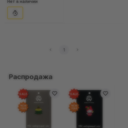
Нет в наличии
Garfield, (93625)
1
Распродажа
SALE
SALE
NEW
NEW
YEAR
YEAR