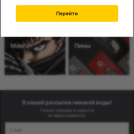
Funko
Катаны
Перейти
Манга
Пины
В нашей рассылке никакой воды!
Только плюшки и новости
из мира комиксов.
E-mail