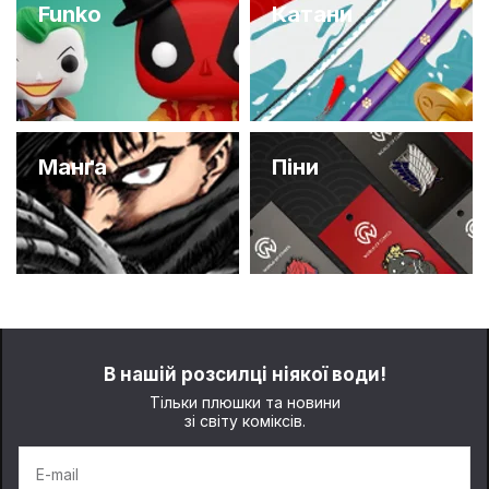
Funko
Катани
Манґа
Піни
В нашій розсилці ніякої води!
Тільки плюшки та новини
зі світу коміксів.
E-mail