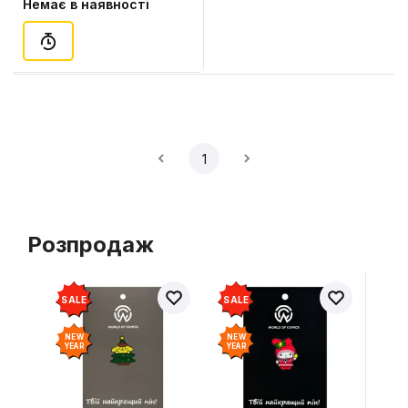
Немає в наявності
(93625)
1
Розпродаж
SALE
SALE
NEW
NEW
YEAR
YEAR