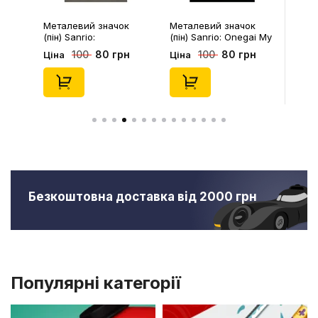
Металевий значок
Металевий значок
(пін) Sanrio:
(пін) Sanrio: Onegai My
Pompompurin On
Melody: Christmas My
80 грн
80 грн
100
100
Ціна
Ціна
Christmass Tree,
Melody, (14543)
(14541)
Безкоштовна доставка від 2000 грн
Популярні категорії