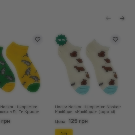
ь отзыв
NEW
Noskar: Шкарпетки Noskar:
Носки Noskar: Шкарпетки Noskar:
и: «Капібара» (короткі)
Капібари: «Капібара» (короткі)
6), (91677)
(р. 36-40), (91676)
125 грн
125 грн
Цена