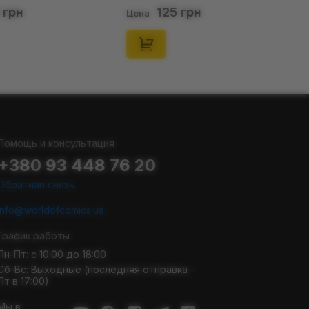
(р. 41-46), (91677)
(р. 36-40), (91676)
125 грн
125 грн
Цена
Цена
Помощь и консультация
+380 93 448 76 20
Обратная связь
info@worldofcomics.ua
График работы
Пн-Пт: с 10:00 до 18:00
Сб-Вс: Выходные (последняя отправка -
Пт в 17:00)
Мы в