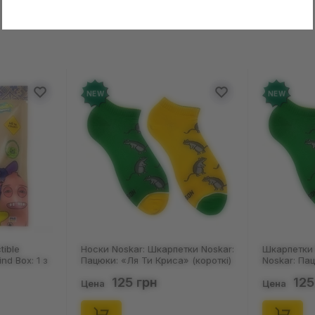
в о товаре еще нет
Оставит
зыв и получите 50 грн на свой счет
NEW
NEW
арпетки Noskar:
Шкарпетки Noskar: Шкарпетки
Носки 
риса» (короткі)
Noskar: Пацюки: «Ля Ти Криса»
Капібар
(короткі) (р. 36-40), (91678)
(р. 41-4
125 грн
Цена
Цена