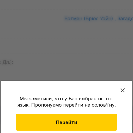
Бэтмен (Брюс Уэйн) ,
Загад
 Дл.):
Мы заметили, что у Вас выбран не тот
язык. Пропонуємо перейти на соловʼїну.
Перейти