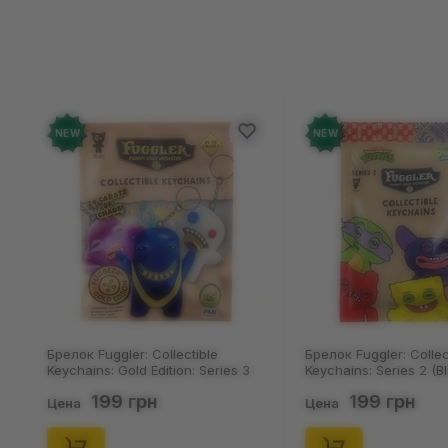
Отзыво
Добавьте от
NEW
NEW
Брелок Fuggler: Collectible
Носки Noskar: Шк
Keychains: Series 2 (Blind Box: 1 з
Пацюки: «Ля Ти К
46), (15475)
(р. 41-46), (91679)
199 грн
125 грн
Цена
Цена