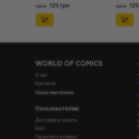
41-46), (91679)
(короткі) (р. 36-40), (91678)
125 грн
125 грн
а
Цена
О нас
Контакты
Наши магазины:
Пользователям
Доставка и оплата
Блог
Гарантия и возврат