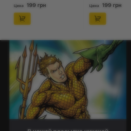
46), (15475)
(р. 
199 грн
Цена
Цен