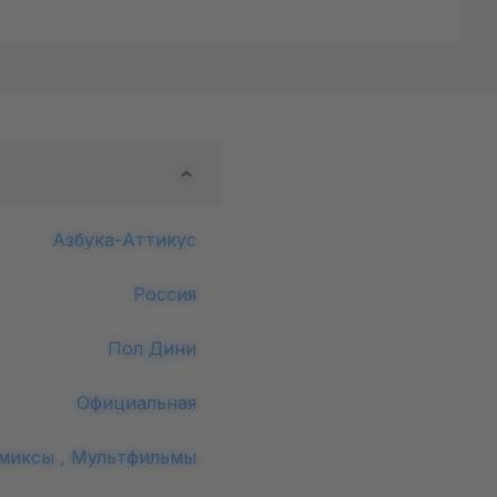
Азбука-Аттикус
Россия
Пол Дини
Официальная
миксы ,
Мультфильмы