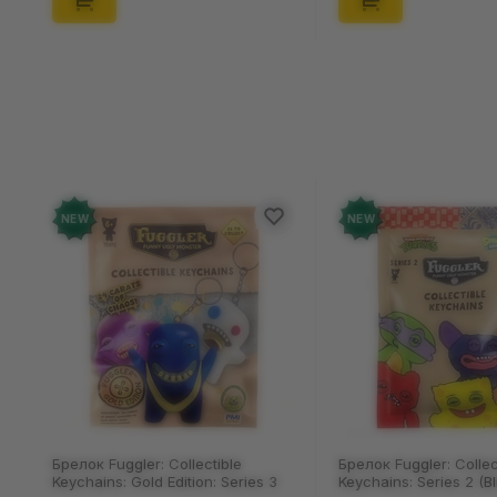
NEW
NE
Брелок Fuggler: Collectible
Нос
Keychains: Series 2 (Blind Box: 1 з
Пац