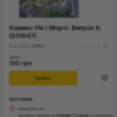
Комикс Рік і Морті. Випуск 6,
(231647)
Код товара:
231647
(
0
)
Цена
100 грн
Купить
Доставим
Новой Почтой
сможете забрать
в течении 1-3 дней
в отделении