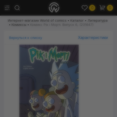
0
0
Интернет-магазин World of comics
Каталог
Литература
Комиксы
Комикс Рік і Морті. Випуск 6, (231647)
Характеристики
Вернуться к списку