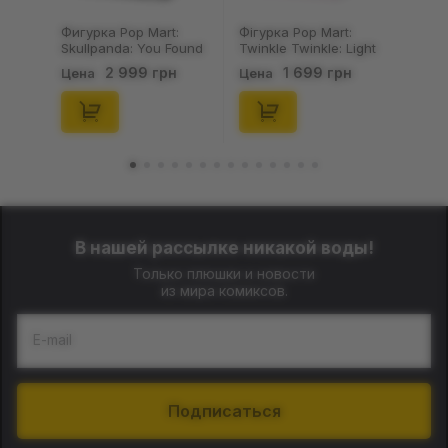
Фигурка Pop Mart:
Фігурка Pop Mart:
Skullpanda: You Found
Twinkle Twinkle: Light
Me!: Plush Doll Pendant
Up: Scene Sets Series
2 999 грн
1 699 грн
Цена
Цена
Series (Blind Box: 1 з
(Blind Box: 1 з 10)
10) (Secret Edition),
(Secret Edition),
(29347)
(21372)
В нашей рассылке никакой воды!
Только плюшки и новости
из мира комиксов.
E-mail
Подписаться