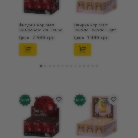
Фигурка Pop Mart:
Фігурка Pop Mart:
Skullpanda: You Found
Twinkle Twinkle: Light
Me!: Plush Doll Pendant
Up: Scene Sets Series
2 999 грн
1 699 грн
Цена
Цена
Series (Blind Box: 1 з
(Blind Box: 1 з 10)
10) (Secret Edition),
(Secret Edition),
(29347)
(21372)
NEW
NEW