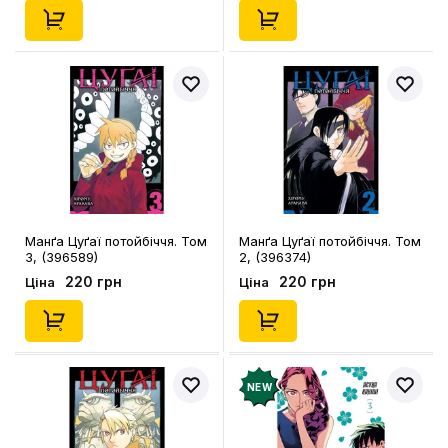
Манґа Цуґаї потойбіччя. Том
Манґа Цуґаї потойбіччя. Том
3, (396589)
2, (396374)
220 грн
220 грн
Ціна
Ціна
NEW