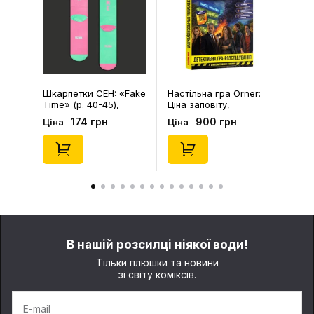
Настільна гра Orner:
Кухоль Jotter Books:
Ціна заповіту,
Frog on Rocking Horse:
(253755)
«Тяжко Жити Шкода
900 грн
360 грн
Ціна
Ціна
Вмерти», (720121)
В нашій розсилці ніякої води!
Тільки плюшки та новини
зі світу коміксів.
E-mail