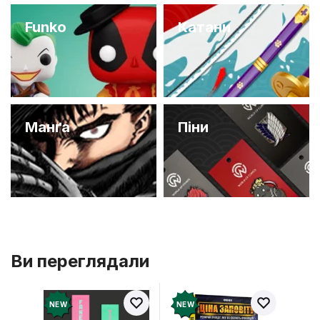
Funko
Катани
Манґа
Піни
Ви переглядали
NEW
NEW