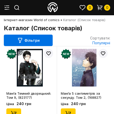
0
0
Інтернет-магазин World of comics
Каталог (Список товарів)
Каталог (Список товарів)
Сортувати:
Фільтри
Популярні
NEW
NEW
Манґа Темний дворецький.
Манґа 5 сантиметрів за
Том 9, (823177)
секунду. Том 2, (168827)
240 грн
240 грн
Ціна
Ціна