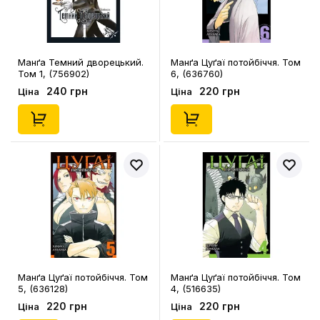
Манґа Темний дворецький.
Манґа Цуґаї потойбіччя. Том
Том 1, (756902)
6, (636760)
240 грн
220 грн
Ціна
Ціна
Манґа Цуґаї потойбіччя. Том
Манґа Цуґаї потойбіччя. Том
5, (636128)
4, (516635)
220 грн
220 грн
Ціна
Ціна