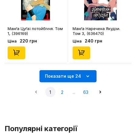
Манґа Цуґаї потойбіччя. Том
Манґа Наречена Якудзи.
1, (396169)
Том 3, (636470)
220 грн
240 грн
Ціна
Ціна
Показати ще 24
1
2
...
63
Популярні категорії