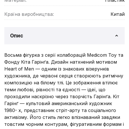
Матеріал:
Пластик
Країна виробництва:
Китай
Опис
Восьма фігурка з серії колаборацій Medicom Toy та
Фонду Кіта Гарінґа. Дизайн натхнений мотивом
Heart of Men — одним із знакових візерунків
художника, де червоні серця створюють ритмічну
композицію на білому тлі. Це зображення втілює
теми любові, рівності та єдності — ідеї, що
проходили наскрізно через творчість Гарінґа. Кіт
Гарінґ — культовий американський художник
1980- х, представник стріт-арту та соціального
активізму. Його стиль легко впізнаваний завдяки
товстим чорним контурам, фігуративним формам і