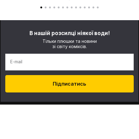
В нашій розсилці ніякої води!
Тільки плюшки та новини
зі світу коміксів.
E-mail
Підписатись
Про нас
Контакти