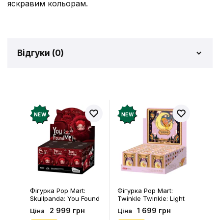
яскравим кольорам.
Відгуки (
0
)
Відгуків про товар ще
немає
Додайте відгук і отримайте 50 грн на свій
NEW
NEW
рахунок
Залишити відгук
Фігурка Pop Mart:
Фігурка Pop Mart:
Skullpanda: You Found
Twinkle Twinkle: Light
Me!: Plush Doll Pendant
Up: Scene Sets Series
2 999 грн
1 699 грн
Ціна
Ціна
Series (Blind Box: 1 з
(Blind Box: 1 з 10)