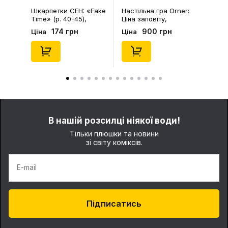
Шкарпетки CEH: «Fake
Настільна гра Orner:
Time» (р. 40-45),
Ціна заповіту,
(91680)
(253755)
174 грн
900 грн
Ціна
Ціна
В нашій розсилці ніякої води!
Тільки плюшки та новини
зі світу коміксів.
E-mail
Підписатись