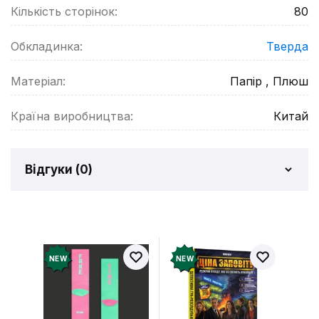
Кількість сторінок:
80
Обкладинка:
Тверда
Матеріал:
Папір , Плюш
Країна виробництва:
Китай
Відгуки (
0
)
Відгуків про товар ще
немає
Додайте відгук і отримайте 50 грн на свій
NEW
NEW
рахунок
Залишити відгук