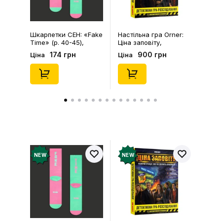
Шкарпетки CEH: «Fake
Настільна гра Orner:
Time» (р. 40-45),
Ціна заповіту,
(91680)
(253755)
174 грн
900 грн
Ціна
Ціна
NEW
NEW