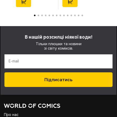
(29347)
(21372)
В нашій розсилці ніякої води!
Тільки плюшки та новини
зі світу коміксів.
E-mail
Підписатись
Про нас