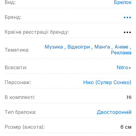
Вид:
Брелок
Бренд:
•••
Країна реєстрації бренду:
•••
Музика ,
Відеоігри ,
Манґа ,
Аніме ,
Тематика:
Реклама
Всесвіти:
Nitro+
Персонаж:
Ніко (Супер Соніко)
В комплекті:
Ні
Тип брелока:
Двосторонній
Розмір (висота):
6
см