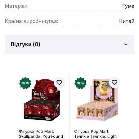
Матеріал:
Гума
Країна виробництва:
Китай
Відгуки (
0
)
Відгуків про товар ще
немає
Додайте відгук і отримайте 50 грн на свій
NEW
NEW
рахунок
Залишити відгук
Фігурка Pop Mart:
Фігурка Pop Mart:
Skullpanda: You Found
Twinkle Twinkle: Light