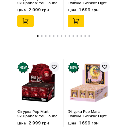
Skullpanda: You Found
Twinkle Twinkle: Light
Me!: Plush Doll Pendant
Up: Scene Sets Series
2 999 грн
1 699 грн
Ціна
Ціна
Series (Blind Box: 1 з
(Blind Box: 1 з 10)
10) (Secret Edition),
(Secret Edition),
(29347)
(21372)
NEW
NEW
Фігурка Pop Mart:
Фігурка Pop Mart:
Skullpanda: You Found
Twinkle Twinkle: Light
Me!: Plush Doll Pendant
Up: Scene Sets Series
2 999 грн
1 699 грн
Ціна
Ціна
Series (Blind Box: 1 з
(Blind Box: 1 з 10)