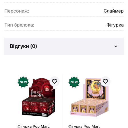
Персонаж:
Слаймер
Тип брелока:
Фігурка
Відгуки (
0
)
Відгуків про товар ще
немає
Додайте відгук і отримайте 50 грн на свій
NEW
NEW
рахунок
Залишити відгук
Фігурка Pop Mart:
Фігурка Pop Mart: