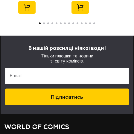
10) (Secret Edition),
(Secret Edition),
(29347)
(21372)
В нашій розсилці ніякої води!
Тільки плюшки та новини
зі світу коміксів.
E-mail
Підписатись