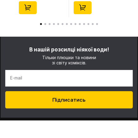
10) (Secret Edition),
(Secret Edition),
(29347)
(21372)
В нашій розсилці ніякої води!
Тільки плюшки та новини
зі світу коміксів.
E-mail
Підписатись