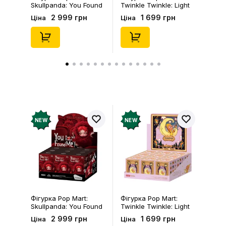
Skullpanda: You Found
Twinkle Twinkle: Light
Me!: Plush Doll Pendant
Up: Scene Sets Series
2 999 грн
1 699 грн
Ціна
Ціна
Series (Blind Box: 1 з
(Blind Box: 1 з 10)
10) (Secret Edition),
(Secret Edition),
(29347)
(21372)
NEW
NEW
Фігурка Pop Mart:
Фігурка Pop Mart:
Skullpanda: You Found
Twinkle Twinkle: Light
Me!: Plush Doll Pendant
Up: Scene Sets Series
2 999 грн
1 699 грн
Ціна
Ціна
Series (Blind Box: 1 з
(Blind Box: 1 з 10)