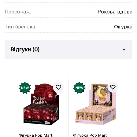
Персонаж:
Рокова вдова
Тип брелока:
Фігурка
Відгуки (
0
)
Відгуків про товар ще
немає
Додайте відгук і отримайте 50 грн на свій
NEW
NEW
рахунок
Залишити відгук
Фігурка Pop Mart:
Фігурка Pop Mart: