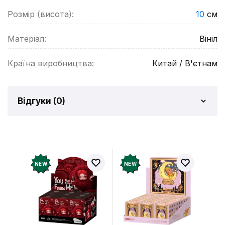
Розмір (висота):
10
см
Матеріал:
Вініл
Країна виробництва:
Китай / В'єтнам
Відгуки (
0
)
Відгуків про товар ще
немає
Додайте відгук і отримайте 50 грн на свій
NEW
NEW
рахунок
Залишити відгук