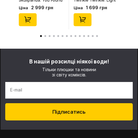
Skullpanda: You Found
Twinkle Twinkle: Light
Me!: Plush Doll Pendant
Up: Scene Sets Series
2 999 грн
1 699 грн
Ціна
Ціна
Series (Blind Box: 1 з
(Blind Box: 1 з 10)
10) (Secret Edition),
(Secret Edition),
(29347)
(21372)
В нашій розсилці ніякої води!
Тільки плюшки та новини
зі світу коміксів.
E-mail
Підписатись