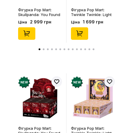
Фігурка Pop Mart:
Фігурка Pop Mart:
Skullpanda: You Found
Twinkle Twinkle: Light
Me!: Plush Doll Pendant
Up: Scene Sets Series
2 999 грн
1 699 грн
Ціна
Ціна
Series (Blind Box: 1 з
(Blind Box: 1 з 10)
10) (Secret Edition),
(Secret Edition),
(29347)
(21372)
NEW
NEW
Фігурка Pop Mart:
Фігурка Pop Mart: