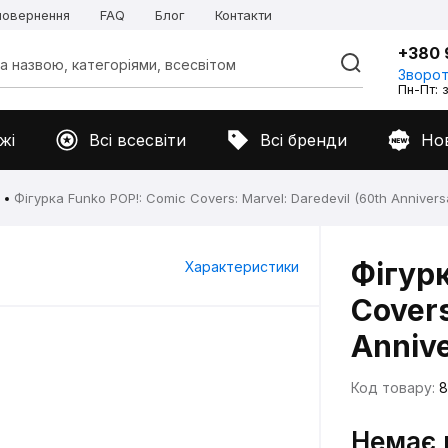
 повернення
FAQ
Блог
Контакти
+380 
Зворот
Пн-Пт: з
жі
Всі всесвіти
Всі бренди
Но
Фігурка Funko POP!: Comic Covers: Marvel: Daredevil (60th Anniversa
Фігурк
Характеристики
Covers
Annive
Код товару:
8
Немає 