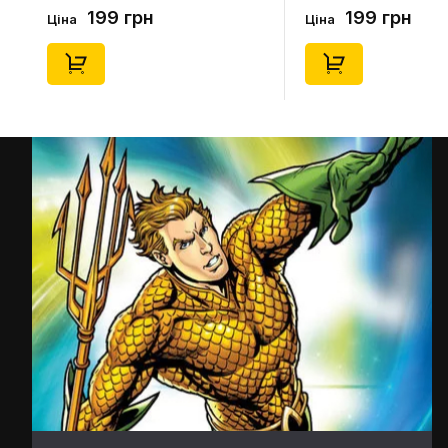
(Blind Box: 1 з 24), (11550)
46), (15475)
199 грн
199 грн
Ціна
Ціна