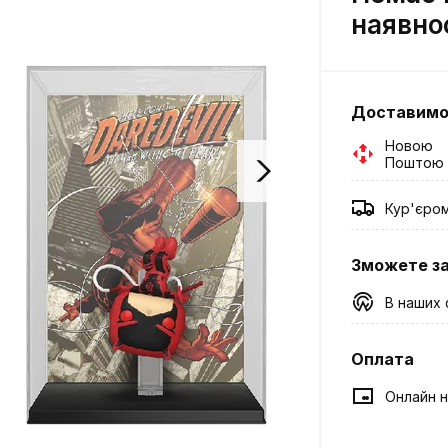
наявно
Доставим
Новою
Поштою
Кур'єро
Зможете з
В наших 
Оплата
Онлайн н