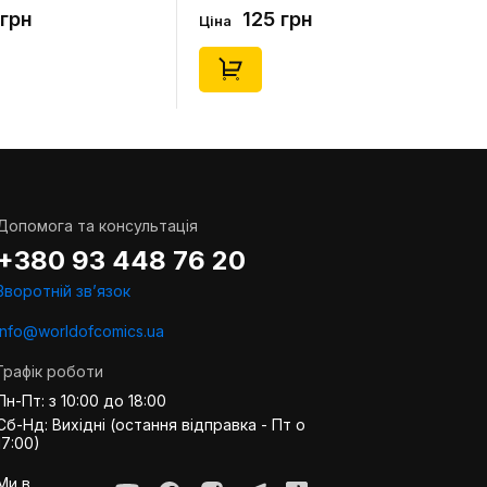
. 36-40), (91678)
(короткі) (р. 41-46), (91677)
 грн
125 грн
Ціна
Допомога та консультація
+380 93 448 76 20
Зворотній звʼязок
info@worldofcomics.ua
Графік роботи
Пн-Пт: з 10:00 до 18:00
Сб-Нд: Вихідні (остання відправка - Пт о
17:00)
Ми в