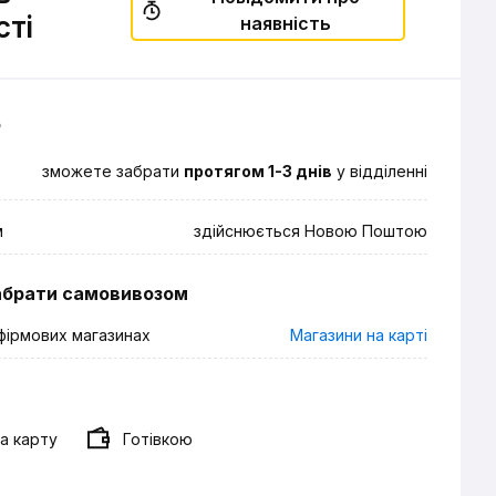
сті
наявність
о
зможете забрати
протягом 1-3 днів
у відділенні
м
здійснюється Новою Поштою
абрати самовивозом
фірмових магазинах
Магазини на карті
а карту
Готівкою