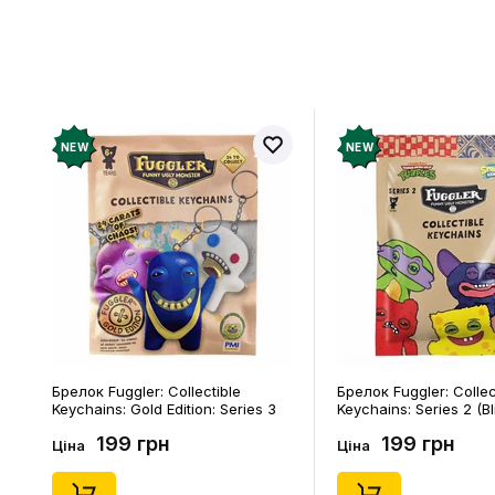
Відгукі
Додайте відг
рахунок
NEW
NEW
Брелок Fuggler: Collectible
Брелок Fuggler: Collec
Keychains: Gold Edition: Series 3
Keychains: Series 2 (Bl
(Blind Box: 1 з 24), (11550)
46), (15475)
199 грн
199 грн
Ціна
Ціна