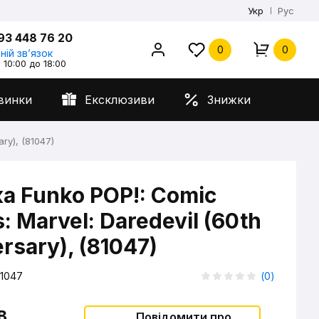
Укр
Рус
93 448 76 20
0
0
ній звʼязок
 10:00 до 18:00
винки
Ексклюзиви
Знижки
ry), (81047)
а Funko POP!: Comic
: Marvel: Daredevil (60th
rsary), (81047)
1047
(
0
)
в
Повідомити про