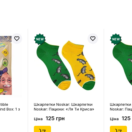
в про товар ще немає
Залишит
ук і отримайте 50 грн на свій
NEW
NEW
tible
Шкарпетки Noskar: Шкарпетки
Шкарпетки 
ind Box: 1 з
Noskar: Пацюки: «Ля Ти Криса»
Noskar: Па
(короткі) (р. 41-46), (91679)
(короткі) (р
125 грн
125
Ціна
Ціна