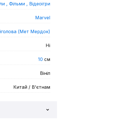
ли ,
Фільми ,
Відеоігри
Marvel
голова (Мет Мердок)
Ні
10
см
Вініл
Китай / В'єтнам