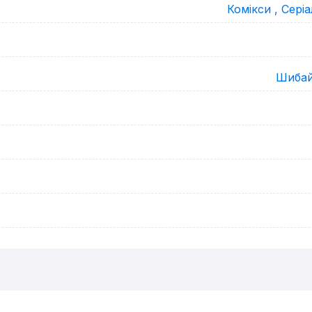
Комікси ,
Серіа
Шибай