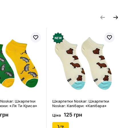
и відгук
NEW
Noskar: Шкарпетки
Шкарпетки Noskar: Шкарпетки
цюки: «Ля Ти Криса»
Noskar: Капібари: «Капібара»
. 36-40), (91678)
(короткі) (р. 41-46), (91677)
 грн
125 грн
Ціна