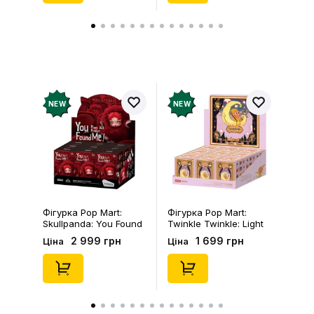
NEW
NEW
Фігурка Pop Mart:
Фігурка Pop Mart:
Skullpanda: You Found
Twinkle Twinkle: Light
Me!: Plush Doll Pendant
Up: Scene Sets Series
2 999 грн
1 699 грн
Ціна
Ціна
Series (Blind Box: 1 з
(Blind Box: 1 з 10)
10) (Secret Edition),
(Secret Edition),
(29347)
(21372)