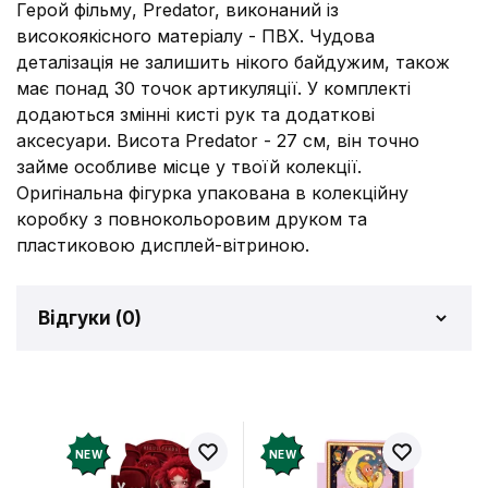
Герой фільму, Predator, виконаний із
високоякісного матеріалу - ПВХ. Чудова
деталізація не залишить нікого байдужим, також
має понад 30 точок артикуляції. У комплекті
додаються змінні кисті рук та додаткові
аксесуари. Висота Predator - 27 см, він точно
займе особливе місце у твоїй колекції.
Оригінальна фігурка упакована в колекційну
коробку з повнокольоровим друком та
пластиковою дисплей-вітриною.
Відгуки (
0
)
Відгуків про товар ще
немає
Додайте відгук і отримайте 50 грн на свій
NEW
NEW
рахунок