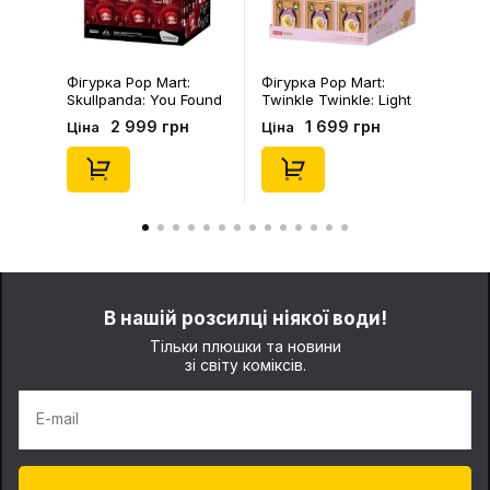
Фігурка Pop Mart:
Фігурка Pop Mart:
Skullpanda: You Found
Twinkle Twinkle: Light
Me!: Plush Doll Pendant
Up: Scene Sets Series
2 999 грн
1 699 грн
Ціна
Ціна
Series (Blind Box: 1 з
(Blind Box: 1 з 10)
10) (Secret Edition),
(Secret Edition),
(29347)
(21372)
В нашій розсилці ніякої води!
Тільки плюшки та новини
зі світу коміксів.
E-mail