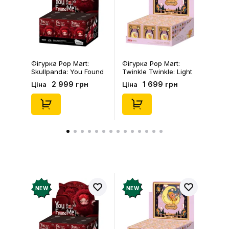
Залишити відгук
Фігурка Pop Mart:
Фігурка Pop Mart:
Skullpanda: You Found
Twinkle Twinkle: Light
Me!: Plush Doll Pendant
Up: Scene Sets Series
2 999 грн
1 699 грн
Ціна
Ціна
Series (Blind Box: 1 з
(Blind Box: 1 з 10)
10) (Secret Edition),
(Secret Edition),
(29347)
(21372)
NEW
NEW