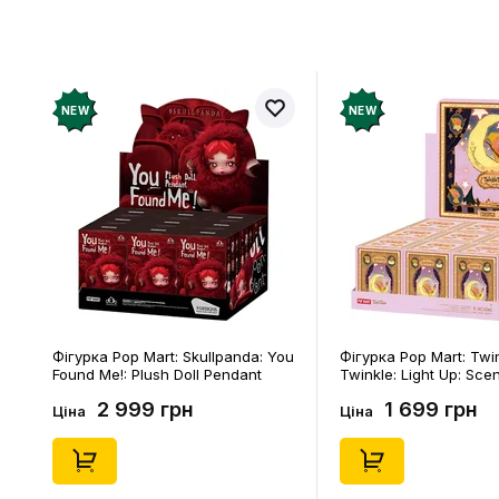
NEW
NEW
Фігурка Pop Mart: Skullpanda: You
Фігурка Pop Mart: Twi
Found Me!: Plush Doll Pendant
Twinkle: Light Up: Sce
Series (Blind Box: 1 з 10) (Secret
Series (Blind Box: 1 з 1
2 999 грн
1 699 грн
Edition), (29347)
Edition), (21372)
Ціна
Ціна