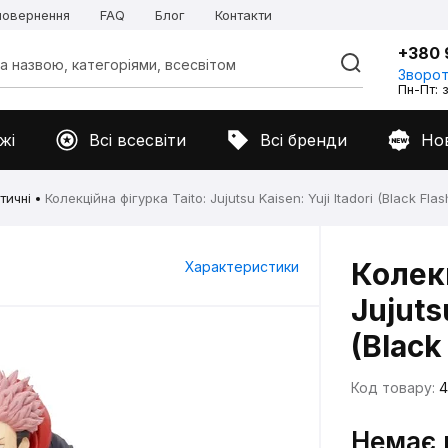
 повернення
FAQ
Блог
Контакти
+380 
Зворот
Пн-Пт: з
жі
Всі всесвіти
Всі бренди
Но
тичні
Колекційна фігурка Taito: Jujutsu Kaisen: Yuji Itadori (Black Flas
Колекц
Характеристики
Jujuts
(Black
Код товару:
4
Немає 