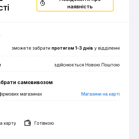
сті
наявність
о
зможете забрати
протягом 1-3 днів
у відділенні
м
здійснюється Новою Поштою
абрати самовивозом
фірмових магазинах
Магазини на карті
а карту
Готівкою