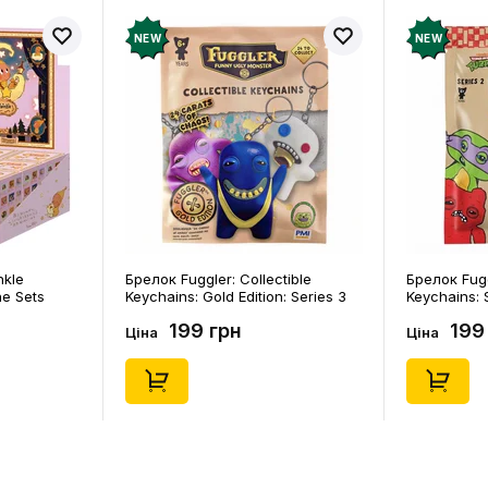
NEW
NEW
nkle
Брелок Fuggler: Collectible
Брелок Fugg
ne Sets
Keychains: Gold Edition: Series 3
Keychains: S
0) (Secret
(Blind Box: 1 з 24), (11550)
46), (15475)
199 грн
199
Ціна
Ціна