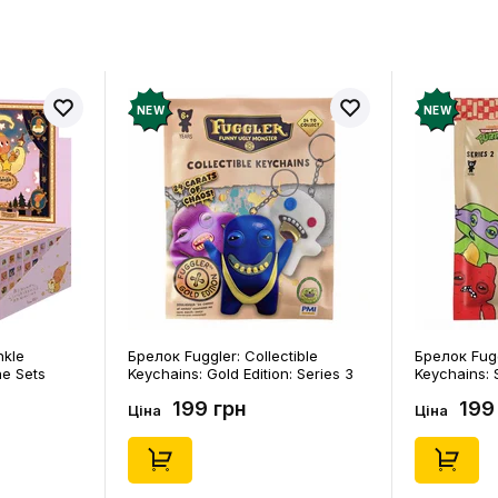
NEW
NEW
nkle
Брелок Fuggler: Collectible
Брелок Fugg
ne Sets
Keychains: Gold Edition: Series 3
Keychains: S
0) (Secret
(Blind Box: 1 з 24), (11550)
46), (15475)
199 грн
199
Ціна
Ціна