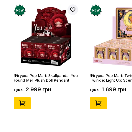
NEW
NEW
Фігурка Pop Mart: Skullpanda: You
Фігурка Pop Mart: Twi
Found Me!: Plush Doll Pendant
Twinkle: Light Up: Sce
Series (Blind Box: 1 з 10) (Secret
Series (Blind Box: 1 з 1
2 999 грн
1 699 грн
Edition), (29347)
Edition), (21372)
Ціна
Ціна