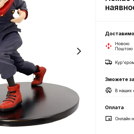
наявно
Доставим
Новою
Поштою
Кур'єро
Зможете з
В наших 
Оплата
Онлайн н