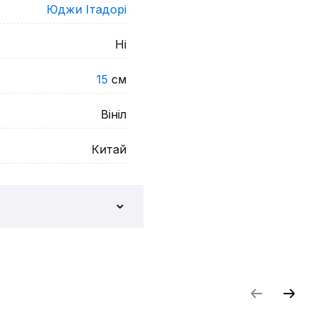
Юджи Ітадорі
Ні
15
см
Вініл
Китай
и відгук