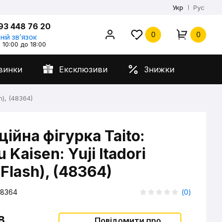
Укр
Рус
93 448 76 20
0
0
ній звʼязок
 10:00 до 18:00
винки
Ексклюзиви
Знижки
h), (48364)
ійна фігурка Taito:
u Kaisen: Yuji Itadori
 Flash), (48364)
8364
(
0
)
в
Повідомити про