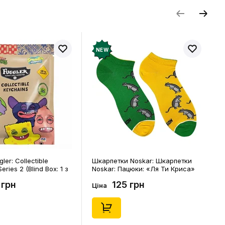
NEW
ler: Collectible
Шкарпетки Noskar: Шкарпетки
eries 2 (Blind Box: 1 з
Noskar: Пацюки: «Ля Ти Криса»
(короткі) (р. 41-46), (91679)
 грн
125 грн
Ціна