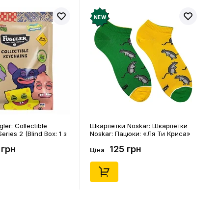
NEW
ler: Collectible
Шкарпетки Noskar: Шкарпетки
eries 2 (Blind Box: 1 з
Noskar: Пацюки: «Ля Ти Криса»
(короткі) (р. 41-46), (91679)
 грн
125 грн
Ціна