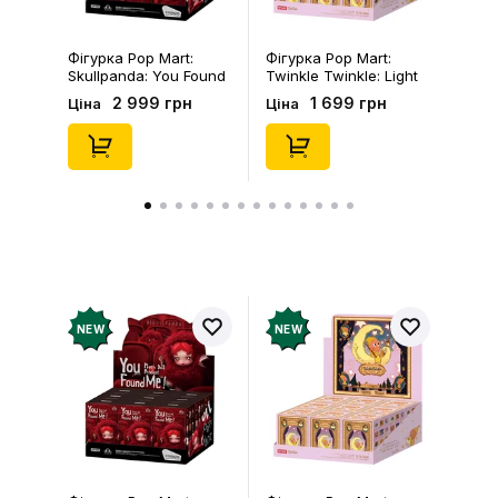
Фігурка Pop Mart:
Фігурка Pop Mart:
Skullpanda: You Found
Twinkle Twinkle: Light
Me!: Plush Doll Pendant
Up: Scene Sets Series
2 999 грн
1 699 грн
Ціна
Ціна
Series (Blind Box: 1 з
(Blind Box: 1 з 10)
10) (Secret Edition),
(Secret Edition),
(29347)
(21372)
NEW
NEW