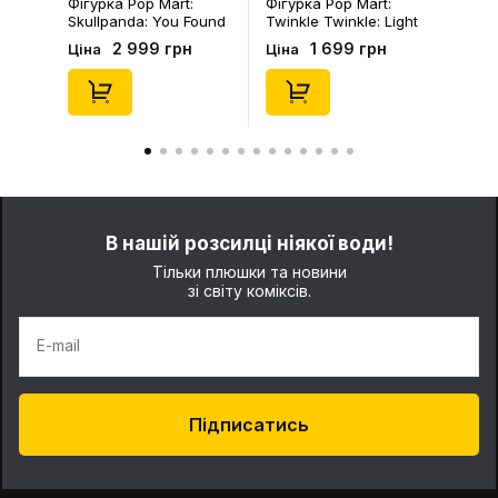
Фігурка Pop Mart:
Фігурка Pop Mart:
Skullpanda: You Found
Twinkle Twinkle: Light
Me!: Plush Doll Pendant
Up: Scene Sets Series
2 999 грн
1 699 грн
Ціна
Ціна
Series (Blind Box: 1 з
(Blind Box: 1 з 10)
10) (Secret Edition),
(Secret Edition),
(29347)
(21372)
В нашій розсилці ніякої води!
Тільки плюшки та новини
зі світу коміксів.
E-mail
Підписатись