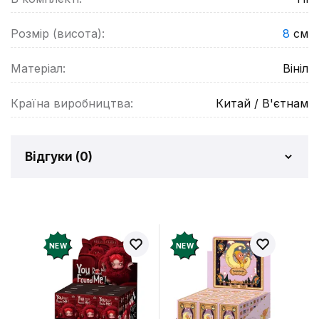
Розмір (висота):
8
см
Матеріал:
Вініл
Країна виробництва:
Китай / В'єтнам
Відгуки (
0
)
Відгуків про товар ще
немає
Додайте відгук і отримайте 50 грн на свій
NEW
NEW
рахунок
Залишити відгук