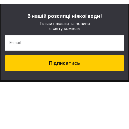
В нашій розсилці ніякої води!
Тільки плюшки та новини
зі світу коміксів.
E-mail
Підписатись
Про нас
Контакти
Наші магазини: