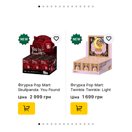
NEW
NEW
Фігурка Pop Mart:
Фігурка Pop Mart:
Skullpanda: You Found
Twinkle Twinkle: Light
Me!: Plush Doll Pendant
Up: Scene Sets Series
2 999 грн
1 699 грн
Ціна
Ціна
Series (Blind Box: 1 з
(Blind Box: 1 з 10)
10) (Secret Edition),
(Secret Edition),
(29347)
(21372)