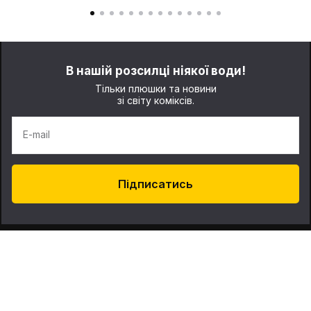
В нашій розсилці ніякої води!
Тільки плюшки та новини
зі світу коміксів.
E-mail
Підписатись
Про нас
Контакти