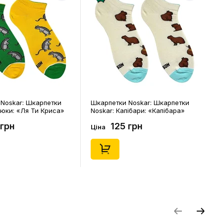
Noskar: Шкарпетки
Шкарпетки Noskar: Шкарпетки
цюки: «Ля Ти Криса»
Noskar: Капібари: «Капібара»
. 36-40), (91678)
(короткі) (р. 41-46), (91677)
 грн
125 грн
Ціна