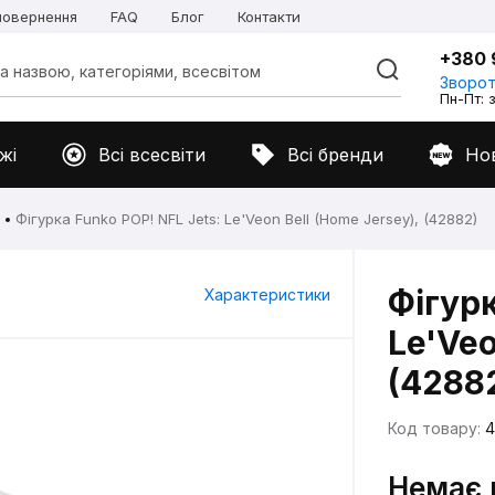
 повернення
FAQ
Блог
Контакти
+380 
Зворот
Пн-Пт: з
жі
Всі всесвіти
Всі бренди
Но
Фігурка Funko POP! NFL Jets: Le'Veon Bell (Home Jersey), (42882)
Фігурк
Характеристики
Le'Veo
(4288
Код товару:
4
Немає 