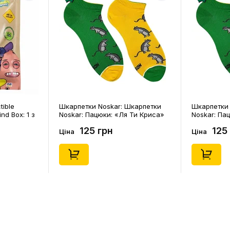
tible
Шкарпетки Noskar: Шкарпетки
Шкарпетки 
ind Box: 1 з
Noskar: Пацюки: «Ля Ти Криса»
Noskar: Па
(короткі) (р. 41-46), (91679)
(короткі) (р
125 грн
125
Ціна
Ціна