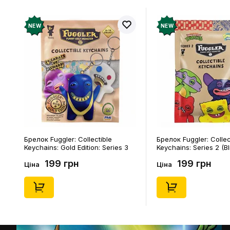
NEW
NEW
Брелок Fuggler: Collectible
Брелок Fuggler: Collec
Keychains: Gold Edition: Series 3
Keychains: Series 2 (Bl
(Blind Box: 1 з 24), (11550)
46), (15475)
199 грн
199 грн
Ціна
Ціна