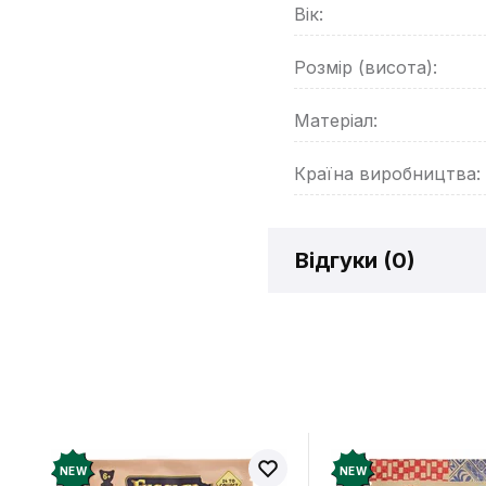
Вік:
Розмір (висота):
Матеріал:
Країна виробництва:
Відгуки (
0
)
Відгукі
Додайте відг
рахунок
NEW
NEW