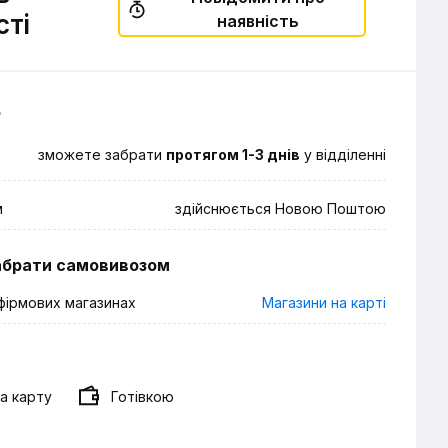
сті
наявність
о
зможете забрати
протягом 1-3 днів
у відділенні
м
здійснюється Новою Поштою
абрати самовивозом
фірмових магазинах
Магазини на карті
а карту
Готівкою