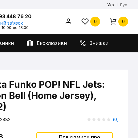
Укр
Рус
93 448 76 20
0
0
ній звʼязок
 10:00 до 18:00
винки
Ексклюзиви
Знижки
а Funko POP! NFL Jets:
n Bell (Home Jersey),
2)
2882
(
0
)
в
Повідомити про