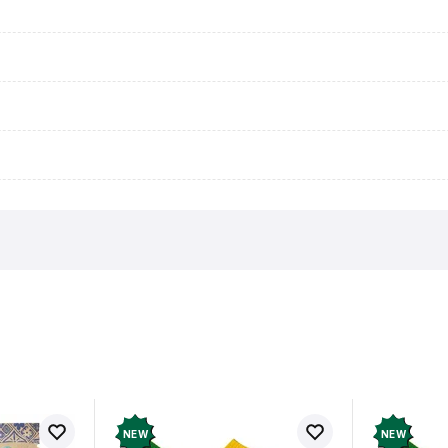
в про товар ще немає
Залишит
ук і отримайте 50 грн на свій
NEW
NEW