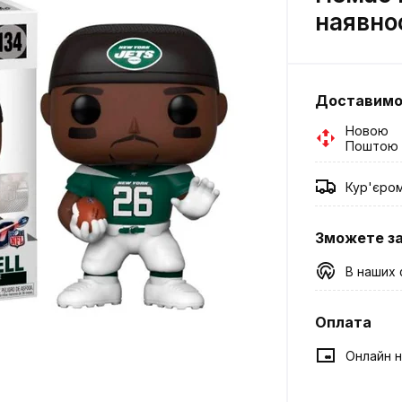
наявно
Доставим
Новою
Поштою
Кур'єро
Зможете з
В наших 
Оплата
Онлайн н