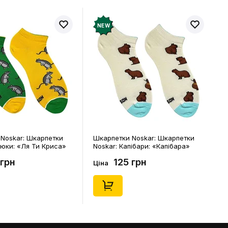
NEW
Noskar: Шкарпетки
Шкарпетки Noskar: Шкарпетки
цюки: «Ля Ти Криса»
Noskar: Капібари: «Капібара»
. 36-40), (91678)
(короткі) (р. 41-46), (91677)
 грн
125 грн
Ціна