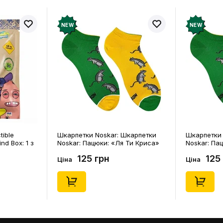
NEW
NEW
tible
Шкарпетки Noskar: Шкарпетки
Шкарпетки 
ind Box: 1 з
Noskar: Пацюки: «Ля Ти Криса»
Noskar: Па
(короткі) (р. 41-46), (91679)
(короткі) (р
125 грн
125
Ціна
Ціна