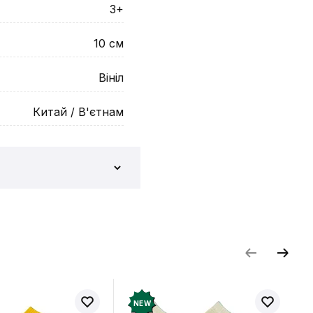
3+
10
см
Вініл
Китай / В'єтнам
и відгук
NEW