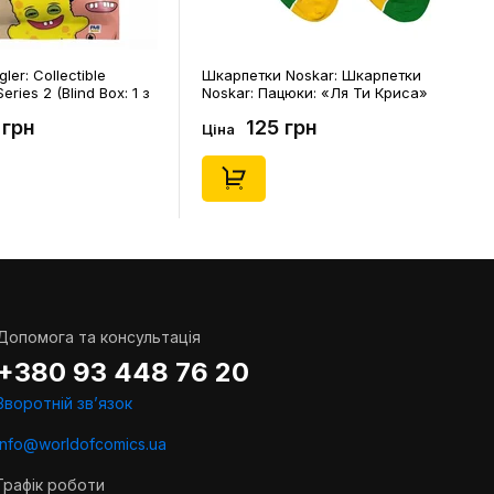
ler: Collectible
Шкарпетки Noskar: Шкарпетки
eries 2 (Blind Box: 1 з
Noskar: Пацюки: «Ля Ти Криса»
(короткі) (р. 41-46), (91679)
 грн
125 грн
Ціна
Допомога та консультація
+380 93 448 76 20
Зворотній звʼязок
info@worldofcomics.ua
Графік роботи