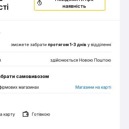
сті
наявність
о
зможете забрати
протягом 1-3 днів
у відділенні
м
здійснюється Новою Поштою
абрати самовивозом
фірмових магазинах
Магазини на карті
а карту
Готівкою