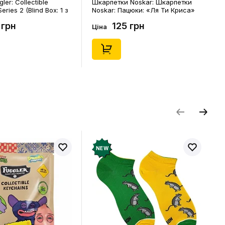
ler: Collectible
Шкарпетки Noskar: Шкарпетки
eries 2 (Blind Box: 1 з
Noskar: Пацюки: «Ля Ти Криса»
(короткі) (р. 41-46), (91679)
 грн
125 грн
Ціна
NEW