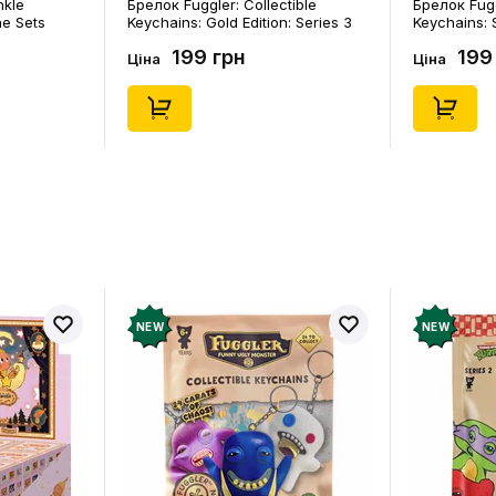
nkle
Брелок Fuggler: Collectible
Брелок Fugg
ne Sets
Keychains: Gold Edition: Series 3
Keychains: S
0) (Secret
(Blind Box: 1 з 24), (11550)
46), (15475)
199 грн
199
Ціна
Ціна
NEW
NEW