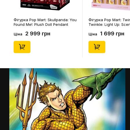
Фігурка Pop Mart: Skullpanda: You
Фігурка Pop Mart: Twi
Found Me!: Plush Doll Pendant
Twinkle: Light Up: Sce
Series (Blind Box: 1 з 10) (Secret
Series (Blind Box: 1 з 1
2 999 грн
1 699 грн
Edition), (29347)
Edition), (21372)
Ціна
Ціна