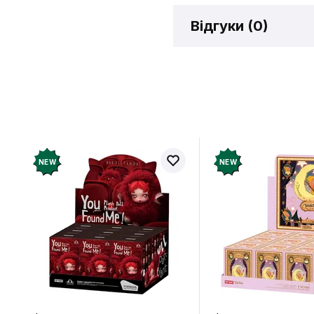
Відгуки (
0
)
Відгукі
Додайте відг
рахунок
NEW
NEW