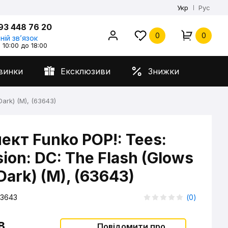
Укр
Рус
93 448 76 20
0
0
ній звʼязок
 10:00 до 18:00
винки
Ексклюзиви
Знижки
Dark) (M), (63643)
ект Funko POP!: Tees:
sion: DC: The Flash (Glows
 Dark) (M), (63643)
3643
(
0
)
в
Повідомити про