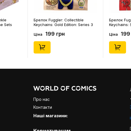
nkle
Брелок Fuggler: Collectible
Брелок Fugg
ne Sets
Keychains: Gold Edition: Series 3
Keychains: S
0) (Secret
(Blind Box: 1 з 24), (11550)
46), (15475)
199 грн
199
Ціна
Ціна
Про нас
Контакти
Наші магазини: