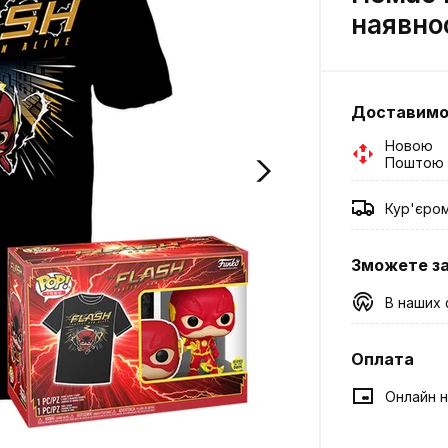
наявно
Доставим
Новою
Поштою
Кур'єро
Зможете з
В наших 
Оплата
Онлайн н