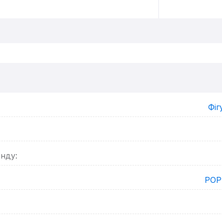
Фіг
енду:
POP!