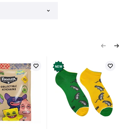
и відгук
NEW