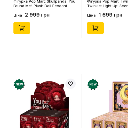
Фігурка Pop Mart: Skullpanda: You
Фігурка Pop Mart: Twi
Found Me!: Plush Doll Pendant
Twinkle: Light Up: Sce
Series (Blind Box: 1 з 10) (Secret
Series (Blind Box: 1 з 1
2 999 грн
1 699 грн
Edition), (29347)
Edition), (21372)
Ціна
Ціна
NEW
NEW