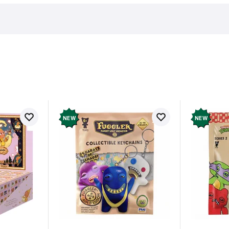
в про товар ще немає
Залишит
ук і отримайте 50 грн на свій
NEW
NEW