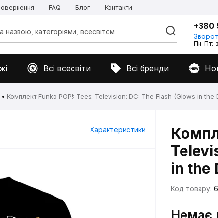
 повернення
FAQ
Блог
Контакти
+380 
Зворот
Пн-Пт: з
жі
Всі всесвіти
Всі бренди
Но
Комплект Funko POP!: Tees: Television: DC: The Flash (Glows in the 
Компл
Характеристики
Televi
in the
Код товару:
6
Немає 