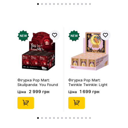
NEW
NEW
Фігурка Pop Mart:
Фігурка Pop Mart:
Skullpanda: You Found
Twinkle Twinkle: Light
Me!: Plush Doll Pendant
Up: Scene Sets Series
2 999 грн
1 699 грн
Ціна
Ціна
Series (Blind Box: 1 з
(Blind Box: 1 з 10)
10) (Secret Edition),
(Secret Edition),
(29347)
(21372)