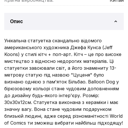
Країна виробництва:
Китай
Опис
Унікальна статуетка скандально відомого
американського художника Джефа Кунса (Jeff
Koons) у стилі кітч + поп-арт. Кітч – це про високе
мистецтво з відносно недорогих матеріалів. Ці
статуетки завоювали світ, а його знамениту 13-
метрову статую під назвою "Цуценя" було
визнано однією з пам'яток Більбао. Balloon Dog у
бірюзовому кольорі стане чудовим доповненням
до дизайну будь-якого інтер'єру. Розмір:
30х30х12см. Статуетка виконана з кераміки і має
значну вагу. Вона стане чудовим подарунком
близькій людині, адже серед різноманітності World
of Comics ти зможеш вибрати найбільш підходящу!