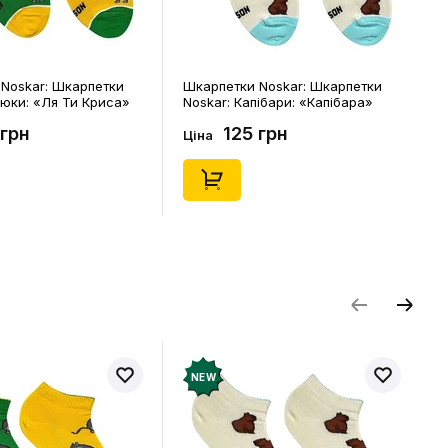
Noskar: Шкарпетки
Шкарпетки Noskar: Шкарпетки
цюки: «Ля Ти Криса»
Noskar: Капібари: «Капібара»
. 36-40), (91678)
(короткі) (р. 41-46), (91677)
 грн
125 грн
Ціна
NEW