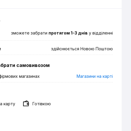
о
зможете забрати
протягом 1-3 днів
у відділенні
м
здійснюється Новою Поштою
абрати самовивозом
фірмових магазинах
Магазини на карті
а карту
Готівкою