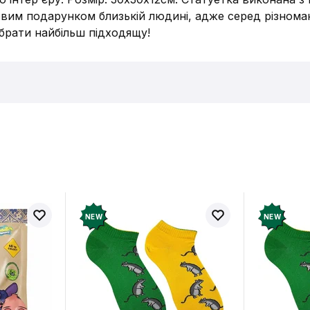
овим подарунком близькій людині, адже серед різноман
брати найбільш підходящу!
в про товар ще немає
Залишит
ук і отримайте 50 грн на свій
NEW
NEW