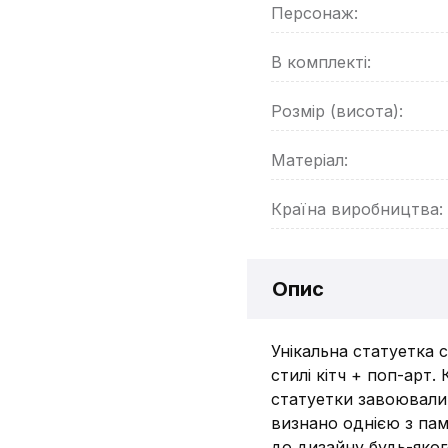
Персонаж:
В комплекті:
Розмір (висота):
Матеріал:
Країна виробництва:
Опис
Унікальна статуетка 
стилі кітч + поп-арт.
статуетки завоювали 
визнано однією з пам
до дизайну будь-якого