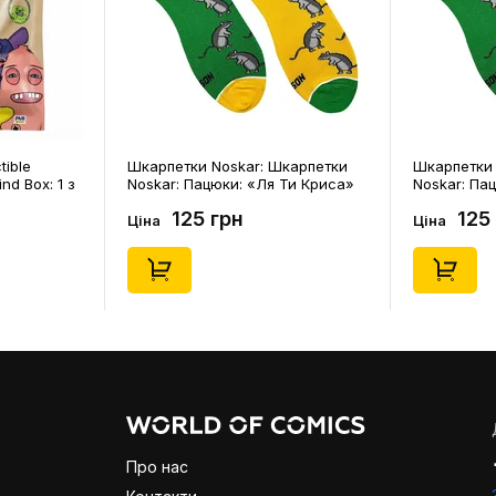
tible
Шкарпетки Noskar: Шкарпетки
Шкарпетки 
ind Box: 1 з
Noskar: Пацюки: «Ля Ти Криса»
Noskar: Па
(короткі) (р. 41-46), (91679)
(короткі) (р
125 грн
125
Ціна
Ціна
Про нас