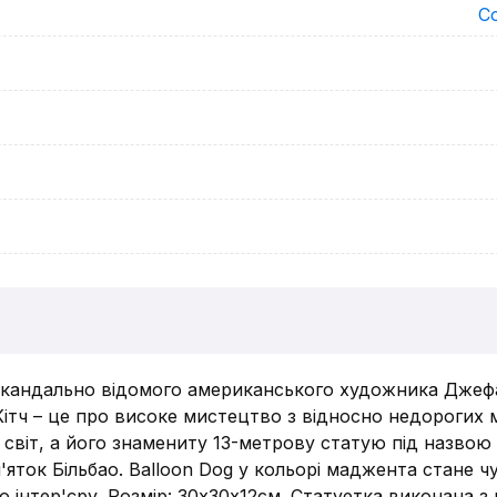
Со
скандально відомого американського художника Джефа 
 Кітч – це про високе мистецтво з відносно недорогих м
світ, а його знамениту 13-метрову статую під назвою
'яток Більбао. Balloon Dog у кольорі маджента стане
 інтер'єру. Розмір: 30х30х12см. Статуетка виконана з 