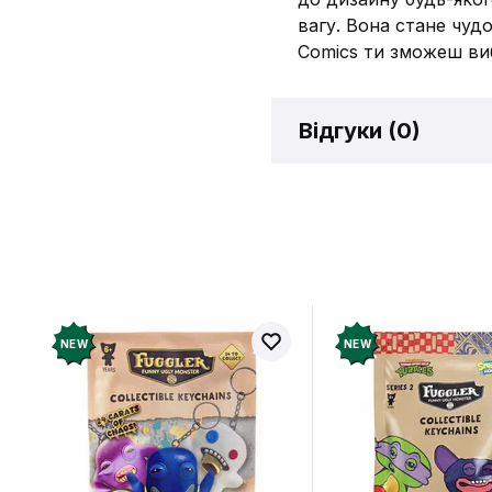
вагу. Вона стане чуд
Comics ти зможеш ви
Відгуки (
0
)
Відгукі
Додайте відг
рахунок
NEW
NEW