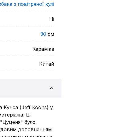
бака з повітряної кулі
Ні
30
см
Кераміка
Китай
Кунса (Jeff Koons) у
атеріалів. Ці
 "Цуценя" було
 чудовим доповненням
кераміки і має значну