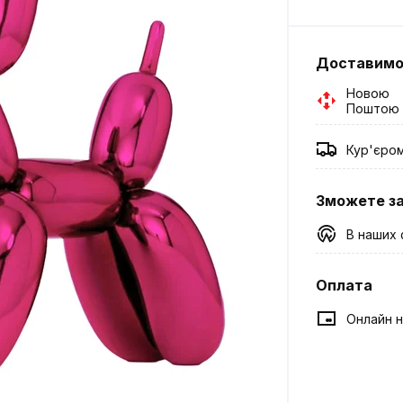
Доставим
Новою
Поштою
Кур'єро
Зможете з
В наших 
Оплата
Онлайн н