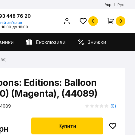
Укр
Рус
93 448 76 20
0
0
ній звʼязок
 10:00 до 18:00
винки
Ексклюзиви
Знижки
089)
oons: Editions: Balloon
0) (Magenta), (44089)
4089
(
0
)
Купити
грн