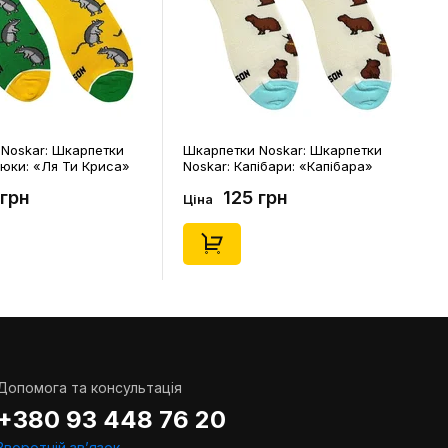
Noskar: Шкарпетки
Шкарпетки Noskar: Шкарпетки
цюки: «Ля Ти Криса»
Noskar: Капібари: «Капібара»
. 36-40), (91678)
(короткі) (р. 41-46), (91677)
 грн
125 грн
Ціна
Допомога та консультація
+380 93 448 76 20
Зворотній звʼязок