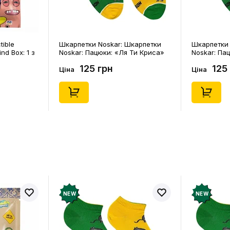
tible
Шкарпетки Noskar: Шкарпетки
Шкарпетки 
ind Box: 1 з
Noskar: Пацюки: «Ля Ти Криса»
Noskar: Па
(короткі) (р. 41-46), (91679)
(короткі) (р
125 грн
125
Ціна
Ціна
NEW
NEW