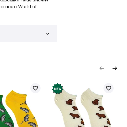
ітності World of
и відгук
NEW