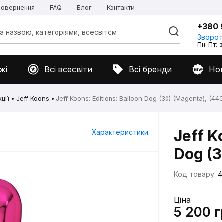
 повернення
FAQ
Блог
Контакти
+380 
Зворот
Пн-Пт: з
жі
Всі всесвіти
Всі бренди
Но
ції
Jeff Koons
Jeff Koons: Editions: Balloon Dog (30) (Magenta), (44
Jeff K
Характеристики
Dog (3
Код товару:
4
Ціна
5 200 