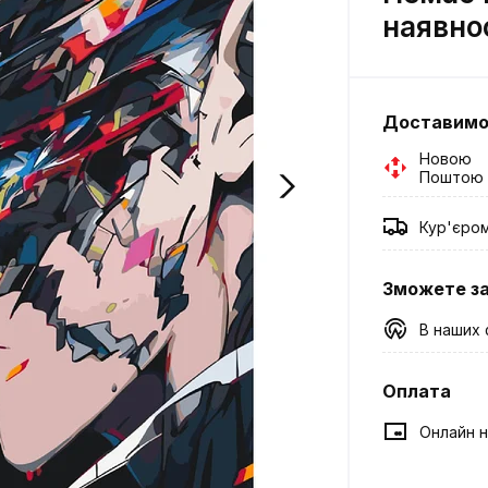
наявно
Доставим
Новою
Поштою
Кур'єро
Зможете з
В наших 
Оплата
Онлайн н