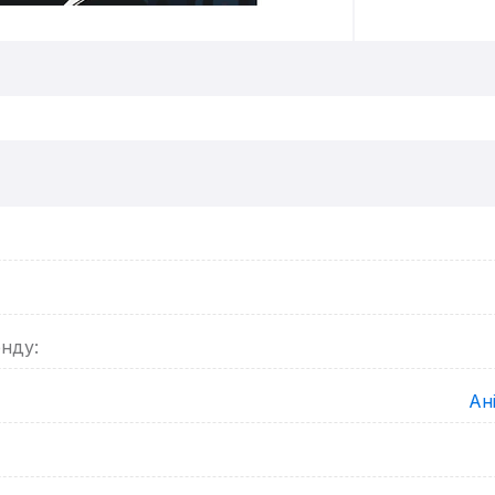
енду:
Ан