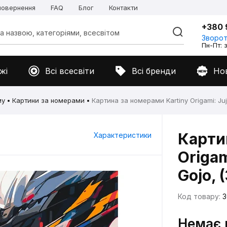
 повернення
FAQ
Блог
Контакти
+380 
Зворот
Пн-Пт: з
жі
Всі всесвіти
Всі бренди
Но
му
Картини за номерами
Картина за номерами Kartiny Origami: Juj
Карти
Характеристики
Origam
Gojo, 
Код товару:
3
Немає 