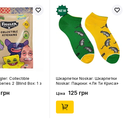
NEW
ler: Collectible
Шкарпетки Noskar: Шкарпетки
eries 2 (Blind Box: 1 з
Noskar: Пацюки: «Ля Ти Криса»
(короткі) (р. 41-46), (91679)
 грн
125 грн
Ціна