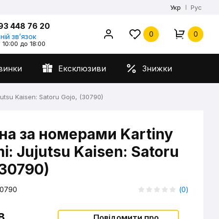
Укр
Рус
93 448 76 20
0
0
ній звʼязок
 10:00 до 18:00
винки
Ексклюзиви
Знижки
utsu Kaisen: Satoru Gojo, (30790)
на за номерами Kartiny
i: Jujutsu Kaisen: Satoru
(30790)
0790
(
0
)
в
Повідомити про