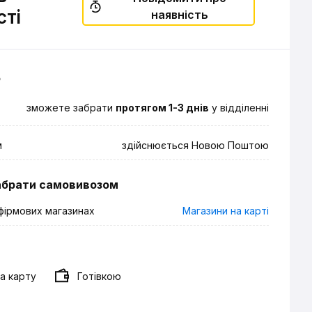
сті
наявність
о
зможете забрати
протягом 1-3 днів
у відділенні
м
здійснюється Новою Поштою
абрати самовивозом
фірмових магазинах
Магазини на карті
а карту
Готівкою