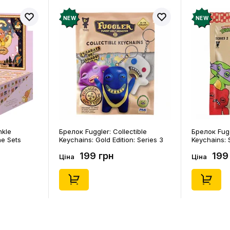
NEW
NEW
nkle
Брелок Fuggler: Collectible
Брелок Fugg
ne Sets
Keychains: Gold Edition: Series 3
Keychains: S
0) (Secret
(Blind Box: 1 з 24), (11550)
46), (15475)
199 грн
199
Ціна
Ціна