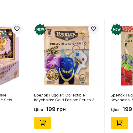
NEW
NEW
nkle
Брелок Fuggler: Collectible
Брелок Fugg
ne Sets
Keychains: Gold Edition: Series 3
Keychains: S
0) (Secret
(Blind Box: 1 з 24), (11550)
46), (15475)
199 грн
199
Ціна
Ціна