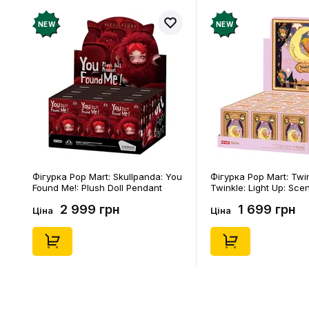
NEW
NEW
Фігурка Pop Mart: Skullpanda: You
Фігурка Pop Mart: Twi
Found Me!: Plush Doll Pendant
Twinkle: Light Up: Sce
Series (Blind Box: 1 з 10) (Secret
Series (Blind Box: 1 з 1
2 999 грн
1 699 грн
Edition), (29347)
Edition), (21372)
Ціна
Ціна