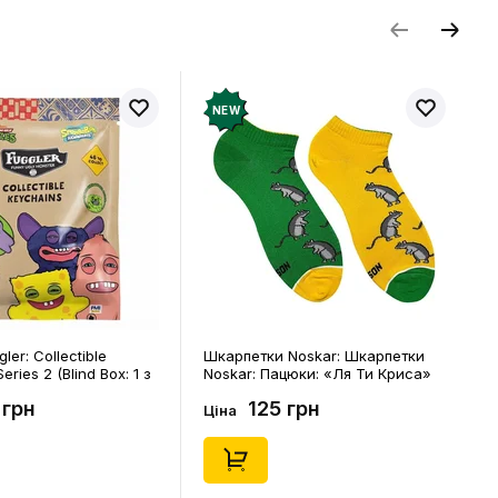
NEW
ler: Collectible
Шкарпетки Noskar: Шкарпетки
eries 2 (Blind Box: 1 з
Noskar: Пацюки: «Ля Ти Криса»
(короткі) (р. 41-46), (91679)
 грн
125 грн
Ціна