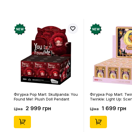
NEW
NEW
Фігурка Pop Mart: Skullpanda: You
Фігурка Pop Mart: Twi
Found Me!: Plush Doll Pendant
Twinkle: Light Up: Sce
Series (Blind Box: 1 з 10) (Secret
Series (Blind Box: 1 з 1
2 999 грн
1 699 грн
Edition), (29347)
Edition), (21372)
Ціна
Ціна