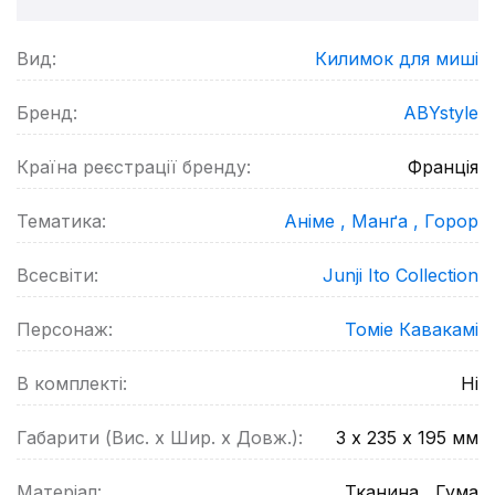
Вид:
Килимок для миші
Бренд:
ABYstyle
Країна реєстрації бренду:
Франція
Тематика:
Аніме ,
Манґа ,
Горор
Всесвіти:
Junji Ito Collection
Персонаж:
Томіе Кавакамі
В комплекті:
Ні
Габарити (Вис. х Шир. х Довж.):
3 х 235 x 195
мм
Матеріал:
Тканина , Гума