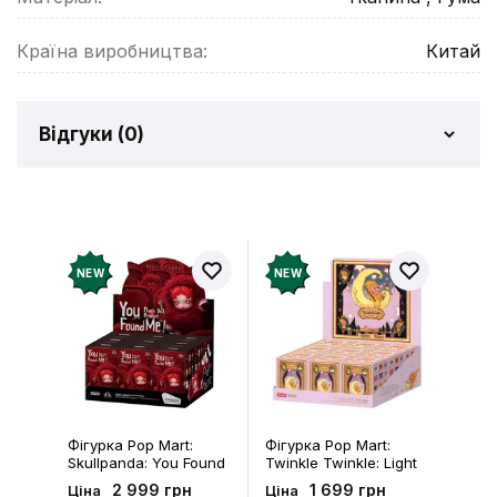
Країна виробництва:
Китай
Відгуки (
0
)
Відгуків про товар ще
немає
Додайте відгук і отримайте 50 грн на свій
NEW
NEW
рахунок
Залишити відгук
Фігурка Pop Mart:
Фігурка Pop Mart:
Skullpanda: You Found
Twinkle Twinkle: Light
Me!: Plush Doll Pendant
Up: Scene Sets Series
2 999 грн
1 699 грн
Ціна
Ціна