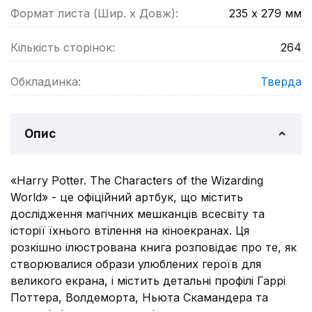
Формат листа (Шир. х Довж):
235 х 279
мм
Кількість сторінок:
264
Обкладинка:
Тверда
Опис
«Harry Potter. The Characters of the Wizarding
World» - це офіційний артбук, що містить
дослідження магічних мешканців всесвіту та
історії їхнього втілення на кіноекранах. Ця
розкішно ілюстрована книга розповідає про те, як
створювалися образи улюблених героїв для
великого екрана, і містить детальні профілі Гаррі
Поттера, Волдеморта, Ньюта Скамандера та