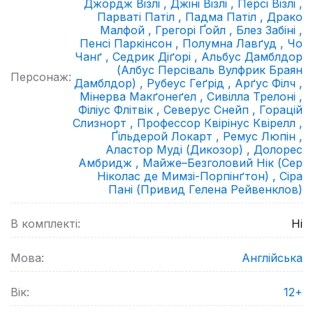
Джордж Візлі ,
Джіні Візлі ,
Персі Візлі ,
Парваті Патіл ,
Падма Патіл ,
Драко
Малфой ,
Грегорі Ґойл ,
Блез Забіні ,
Пенсі Паркінсон ,
Полумна Лавґуд ,
Чо
Чанґ ,
Седрик Діґорі ,
Альбус Дамблдор
(Албус Персіваль Вулфрик Браян
Персонаж:
Дамблдор) ,
Рубеус Геґрід ,
Арґус Філч ,
Мінерва Макґонеґел ,
Сивілла Трелоні ,
Філіус Флітвік ,
Северус Снейп ,
Горацій
Слизнорт ,
Профессор Квірінус Квірелл ,
Ґільдерой Локарт ,
Ремус Люпін ,
Аластор Муді (Дикозор) ,
Долорес
Амбридж ,
Майже–Безголовий Нік (Сер
Ніколас де Мимзі-Порпінґтон) ,
Сіра
Пані (Привид Гелена Рейвенклов)
В комплекті:
Ні
Мова:
Англійська
Вік:
12+