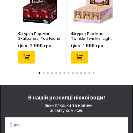
Фігурка Pop Mart:
Фігурка Pop Mart:
Skullpanda: You Found
Twinkle Twinkle: Light
Me!: Plush Doll Pendant
Up: Scene Sets Series
2 999 грн
1 699 грн
Ціна
Ціна
Series (Blind Box: 1 з
(Blind Box: 1 з 10)
10) (Secret Edition),
(Secret Edition),
(29347)
(21372)
В нашій розсилці ніякої води!
Тільки плюшки та новини
зі світу коміксів.
E-mail