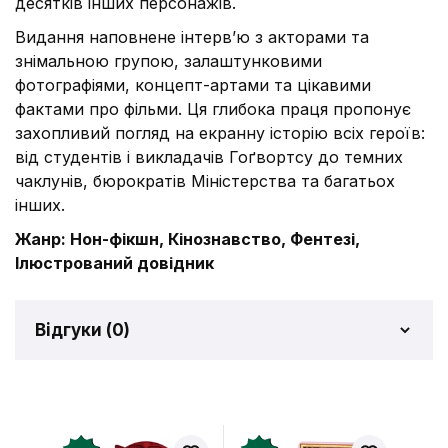
десятків інших персонажів.
Видання наповнене інтерв’ю з акторами та
знімальною групою, залаштунковими
фотографіями, концепт-артами та цікавими
фактами про фільми. Ця глибока праця пропонує
захопливий погляд на екранну історію всіх героїв:
від студентів і викладачів Гоґвортсу до темних
чаклунів, бюрократів Міністерства та багатьох
інших.
Жанр: Нон-фікшн, Кінознавство, Фентезі,
Ілюстрований довідник
Відгуки (
0
)
Відгуків про товар ще
немає