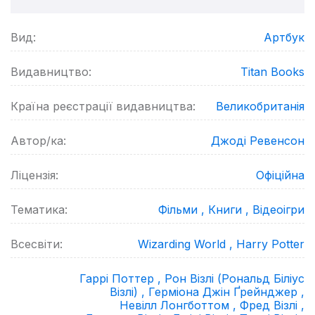
Вид:
Артбук
Видавництво:
Titan Books
Країна реєстрації видавництва:
Великобританія
Автор/ка:
Джоді Ревенсон
Ліцензія:
Офіційна
Тематика:
Фільми ,
Книги ,
Відеоігри
Всесвіти:
Wizarding World ,
Harry Potter
Гаррі Поттер ,
Рон Візлі (Рональд Біліус
Візлі) ,
Герміона Джін Ґрейнджер ,
Невілл Лонгботтом ,
Фред Візлі ,