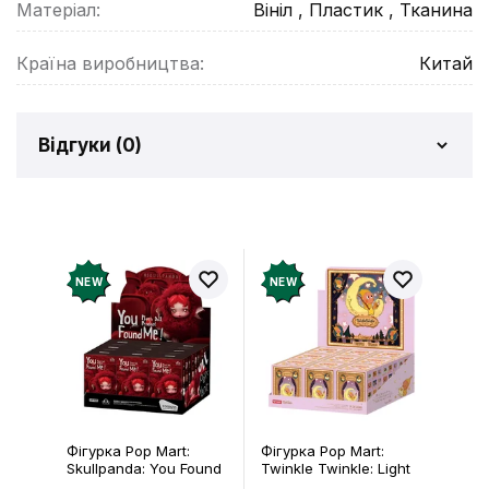
Матеріал:
Вініл , Пластик , Тканина
Країна виробництва:
Китай
Відгуки (
0
)
Відгуків про товар ще
немає
Додайте відгук і отримайте 50 грн на свій
NEW
NEW
рахунок
Залишити відгук
Фігурка Pop Mart:
Фігурка Pop Mart:
Skullpanda: You Found
Twinkle Twinkle: Light
Me!: Plush Doll Pendant
Up: Scene Sets Series