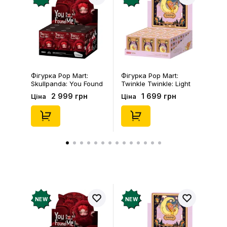
рахунок
Залишити відгук
Фігурка Pop Mart:
Фігурка Pop Mart:
Skullpanda: You Found
Twinkle Twinkle: Light
Me!: Plush Doll Pendant
Up: Scene Sets Series
2 999 грн
1 699 грн
Ціна
Ціна
Series (Blind Box: 1 з
(Blind Box: 1 з 10)
10) (Secret Edition),
(Secret Edition),
(29347)
(21372)
NEW
NEW