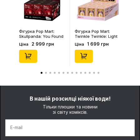
Фігурка Pop Mart:
Фігурка Pop Mart:
Skullpanda: You Found
Twinkle Twinkle: Light
Me!: Plush Doll Pendant
Up: Scene Sets Series
2 999 грн
1 699 грн
Ціна
Ціна
Series (Blind Box: 1 з
(Blind Box: 1 з 10)
10) (Secret Edition),
(Secret Edition),
(29347)
(21372)
В нашій розсилці ніякої води!
Тільки плюшки та новини
зі світу коміксів.
E-mail