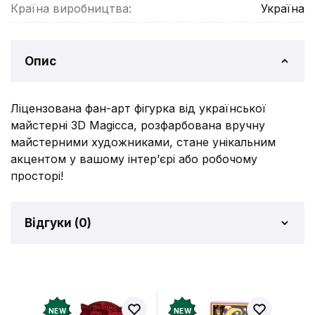
Країна виробництва:
Україна
Опис
Ліцензована фан-арт фігурка від української
майстерні 3D Magicca, розфарбована вручну
майстерними художниками, стане унікальним
акцентом у вашому інтер’єрі або робочому
просторі!
Відгуки (
0
)
Відгуків про товар ще
немає
Додайте відгук і отримайте 50 грн на свій
NEW
NEW