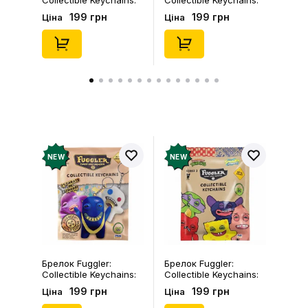
Collectible Keychains:
Collectible Keychains:
Gold Edition: Series 3
Series 2 (Blind Box: 1 з
199 грн
199 грн
Ціна
Ціна
(Blind Box: 1 з 24),
46), (15475)
(11550)
NEW
NEW
Брелок Fuggler:
Брелок Fuggler:
Collectible Keychains:
Collectible Keychains:
Gold Edition: Series 3
Series 2 (Blind Box: 1 з
199 грн
199 грн
Ціна
Ціна
(Blind Box: 1 з 24),
46), (15475)
(11550)