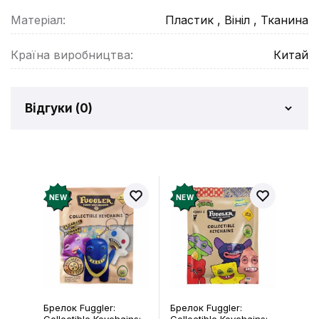
Матеріал:
Пластик , Вініл , Тканина
Країна виробництва:
Китай
Відгуки (
0
)
Відгуків про товар ще
немає
Додайте відгук і отримайте 50 грн на свій
NEW
NEW
рахунок
Залишити відгук
Брелок Fuggler:
Брелок Fuggler: