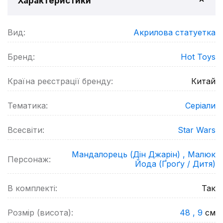
Характеристики
Вид:
Акрилова статуетка
Бренд:
Hot Toys
Країна реєстрації бренду:
Китай
Тематика:
Серіали
Всесвіти:
Star Wars
Мандалорець (Дін Джарін) ,
Малюк
Персонаж:
Йода (Ґроґу / Дитя)
В комплекті:
Так
Розмір (висота):
48 ,
9
см