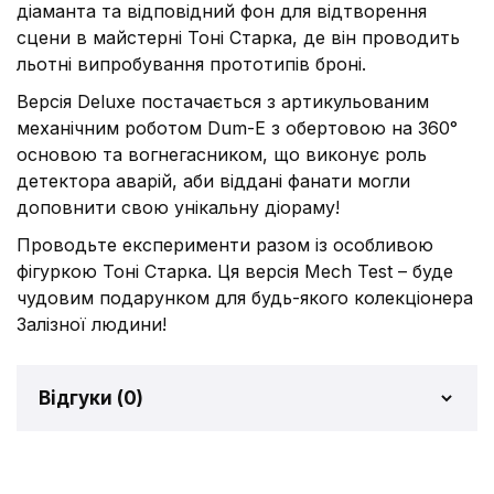
діаманта та відповідний фон для відтворення
сцени в майстерні Тоні Старка, де він проводить
льотні випробування прототипів броні.
Версія Deluxe постачається з артикульованим
механічним роботом Dum-E з обертовою на 360°
основою та вогнегасником, що виконує роль
детектора аварій, аби віддані фанати могли
доповнити свою унікальну діораму!
Проводьте експерименти разом із особливою
фігуркою Тоні Старка. Ця версія Mech Test – буде
чудовим подарунком для будь-якого колекціонера
Залізної людини!
Відгуки (
0
)
Відгуків про товар ще