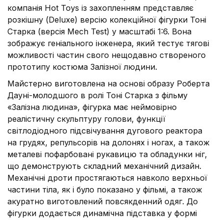
компанія Hot Toys із захопленням представляє
розкішну (Deluxe) версію колекційної фігурки Тоні
Старка (версія Mech Test) у масштабі 1:6. Вона
зображує геніального інженера, який тестує тягові
можливості частин свого нещодавно створеного
прототипу костюма Залізної людини.
Майстерно виготовлена на основі образу Роберта
Дауні-молодшого в ролі Тоні Старка з фільму
«Залізна людина», фігурка має неймовірно
реалістичну скульптуру голови, функції
світлодіодного підсвічування дугового реактора
на грудях, репульсорів на долонях і ногах, а також
металеві пофарбовані рукавицю та обладунки ніг,
що демонструють складний механічний дизайн.
Механічні дроти простягаються навколо верхньої
частини тіла, як і було показано у фільмі, а також
акуратно виготовлений повсякденний одяг. До
фігурки додається динамічна підставка у формі