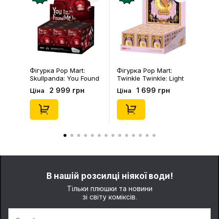
Фігурка Pop Mart:
Фігурка Pop Mart:
Skullpanda: You Found
Twinkle Twinkle: Light
Me!: Plush Doll Pendant
Up: Scene Sets Series
2 999 грн
1 699 грн
Ціна
Ціна
Series (Blind Box: 1 з
(Blind Box: 1 з 10)
10) (Secret Edition),
(Secret Edition),
(29347)
(21372)
В нашій розсилці ніякої води!
Тільки плюшки та новини
зі світу коміксів.