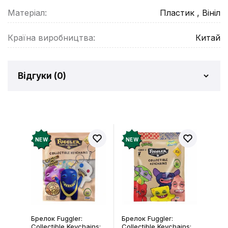
Матеріал:
Пластик , Вініл
Країна виробництва:
Китай
Відгуки (
0
)
Відгуків про товар ще
немає
Додайте відгук і отримайте 50 грн на свій
NEW
NEW
рахунок
Залишити відгук
Брелок Fuggler:
Брелок Fuggler:
Collectible Keychains:
Collectible Keychains: