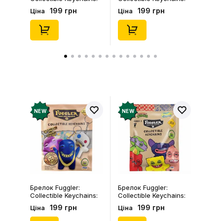
Gold Edition: Series 3
Series 2 (Blind Box: 1 з
199 грн
199 грн
Ціна
Ціна
(Blind Box: 1 з 24),
46), (15475)
(11550)
NEW
NEW
Брелок Fuggler:
Брелок Fuggler:
Collectible Keychains:
Collectible Keychains:
Gold Edition: Series 3
Series 2 (Blind Box: 1 з
199 грн
199 грн
Ціна
Ціна
(Blind Box: 1 з 24),
46), (15475)
(11550)