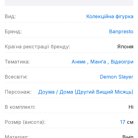
Вид:
Колекційна фігурка
Бренд:
Banpresto
Країна реєстрації бренду:
Японія
Тематика:
Аніме ,
Манґа ,
Відеоігри
Всесвіти:
Demon Slayer
Персонаж:
Доума / Дома (Другий Вищий Місяць)
В комплекті:
Ні
Розмір (висота):
17
см
Матеріал:
Вініл