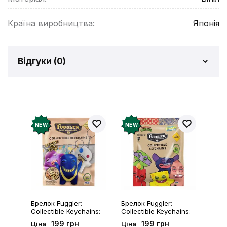
Країна виробництва:
Японія
Відгуки (
0
)
Відгуків про товар ще
немає
Додайте відгук і отримайте 50 грн на свій
NEW
NEW
рахунок
Залишити відгук
Брелок Fuggler:
Брелок Fuggler:
Collectible Keychains:
Collectible Keychains:
Gold Edition: Series 3
Series 2 (Blind Box: 1 з
199 грн
199 грн
Ціна
Ціна