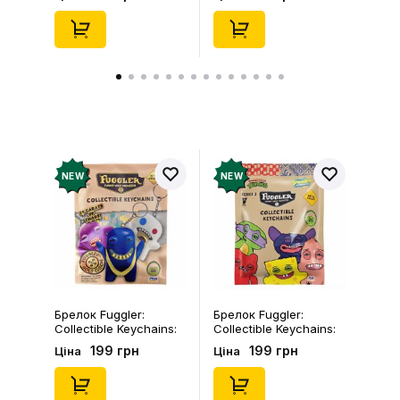
(Blind Box: 1 з 24),
46), (15475)
(11550)
NEW
NEW
Брелок Fuggler:
Брелок Fuggler:
Collectible Keychains:
Collectible Keychains:
Gold Edition: Series 3
Series 2 (Blind Box: 1 з
199 грн
199 грн
Ціна
Ціна
(Blind Box: 1 з 24),
46), (15475)
(11550)